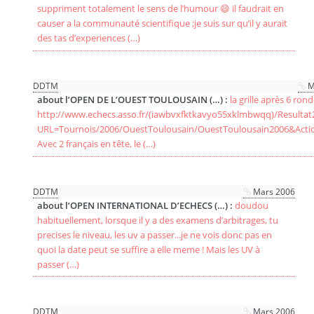
suppriment totalement le sens de l’humour 😄 il faudrait en
causer a la communauté scientifique ;je suis sur qu’il y aurait
des tas d’experiences (…)
DDTM
M
about l’OPEN DE L’OUEST TOULOUSAIN (…) :
la grille après 6 ron
http://www.echecs.asso.fr/(iawbvxfktkavyo55xklmbwqq)/Resultat2
URL=Tournois/2006/OuestToulousain/OuestToulousain2006&Act
Avec 2 français en tête, le (…)
DDTM
Mars 2006
about l’OPEN INTERNATIONAL D’ECHECS (…) :
doudou
habituellement, lorsque il y a des examens d’arbitrages, tu
precises le niveau, les uv a passer...je ne vois donc pas en
quoi la date peut se suffire a elle meme ! Mais les UV à
passer (…)
DDTM
Mars 2006