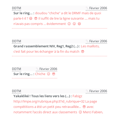
DDTM
Février 2006
Sur le ring... :
doudou "chiche" a dit le DRMF mais de quoi
parle-t-il ? 😄 😎 Il suffit de lire la ligne suivante .... mais tu
n’avais pas compris ... évidemment 😉 😛 😄
DDTM
Février 2006
Grand rassemblement NIV, Reg1, Reg2 (…) :
Les maillots,
c’est fait pour les échanger à la fin du match 😎
DDTM
Février 2006
Sur le ring... :
Chiche 😉 😎
DDTM
Février 2006
Yakakliké ! Tous les liens vers les (…) :
Fabigz
http://lmpe.org/rubrique.php3?id_rubrique=32 La page
compétitions a été un petit peu retravaillée... 😎 avec
notamment l’accés direct aux classements 😉 Merci Fabien,