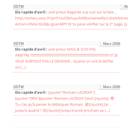
DDTM
M
Elo rapide d’avril :
axel prieur Regarde si je suis sur la liste...
http://echecs.asso.fr/(pr51xu55khuyvh45bxmwrw45)/ListeArbitres
Action=DNALIGUE&Ligue=MPY Et tu peux vérifier sur la 2° page, j
DDTM
Mars 2006
Elo rapide d’avril :
axel prieur MAIS JE SUIS PAS
ARBITRE !!!!!!!!!!!!!!!!!!!!!!!!!!!!!!!!!!!!!!!!!!!!!!!!!!!!!!!!!!!!!!!!!!!!!!!!!!!!!!!!!!!!!!!!!!!! ET JE
VEUX SURTOUT PAS LE DEVENIR... Quand on voit le DDTM,
on (…)
DDTM
Mars 2006
Elo rapide d’avril :
[quote="Romain LACROIX"]
[quote="DRA"][quote="Romain LACROIX"]:evil :[/quote] 😎
Tu n’as qu’à passer le débloquer Romain 😄[/quote] j’ai
jusqu’a quand ? 😛[/quote] Jusqu’à lundi prochain au (…)