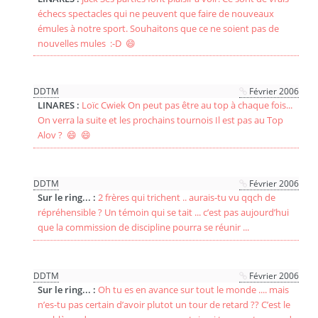
échecs spectacles qui ne peuvent que faire de nouveaux
émules à notre sport. Souhaitons que ce ne soient pas de
nouvelles mules :-D 😄
DDTM
Février 2006
LINARES :
Loïc Cwiek On peut pas être au top à chaque fois...
On verra la suite et les prochains tournois Il est pas au Top
Alov ? 😄 😄
DDTM
Février 2006
Sur le ring... :
2 frères qui trichent .. aurais-tu vu qqch de
répréhensible ? Un témoin qui se tait ... c’est pas aujourd’hui
que la commission de discipline pourra se réunir ...
DDTM
Février 2006
Sur le ring... :
Oh tu es en avance sur tout le monde .... mais
n’es-tu pas certain d’avoir plutot un tour de retard ?? C’est le