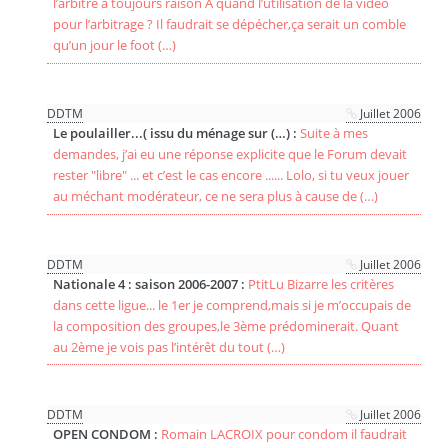
l’arbitre a toujours raison A quand l’utilisation de la video
pour l’arbitrage ? Il faudrait se dépécher,ça serait un comble
qu’un jour le foot (…)
DDTM
Juillet 2006
Le poulailler...( issu du ménage sur (…) :
Suite à mes
demandes, j’ai eu une réponse explicite que le Forum devait
rester "libre" ... et c’est le cas encore ...... Lolo, si tu veux jouer
au méchant modérateur, ce ne sera plus à cause de (…)
DDTM
Juillet 2006
Nationale 4 : saison 2006-2007 :
PtitLu Bizarre les critères
dans cette ligue... le 1er je comprend,mais si je m’occupais de
la composition des groupes,le 3ème prédominerait. Quant
au 2ème je vois pas l’intérêt du tout (…)
DDTM
Juillet 2006
OPEN CONDOM :
Romain LACROIX pour condom il faudrait