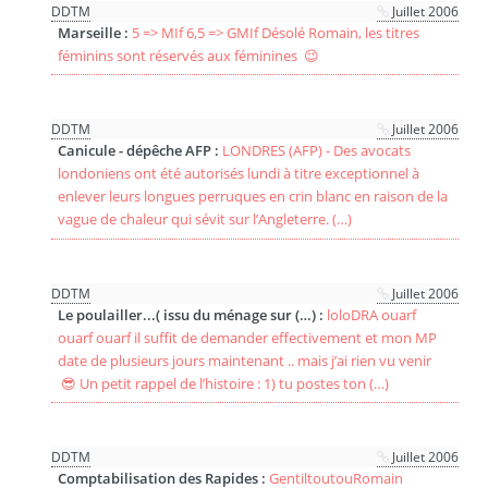
DDTM
Juillet 2006
Marseille :
5 => MIf 6,5 => GMIf Désolé Romain, les titres
féminins sont réservés aux féminines 😉
DDTM
Juillet 2006
Canicule - dépêche AFP :
LONDRES (AFP) - Des avocats
londoniens ont été autorisés lundi à titre exceptionnel à
enlever leurs longues perruques en crin blanc en raison de la
vague de chaleur qui sévit sur l’Angleterre. (…)
DDTM
Juillet 2006
Le poulailler...( issu du ménage sur (…) :
loloDRA ouarf
ouarf ouarf il suffit de demander effectivement et mon MP
date de plusieurs jours maintenant .. mais j’ai rien vu venir
😎 Un petit rappel de l’histoire : 1) tu postes ton (…)
DDTM
Juillet 2006
Comptabilisation des Rapides :
GentiltoutouRomain