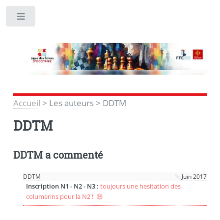
Toggle
Accueil
>
Les auteurs
>
DDTM
DDTM
DDTM a commenté
DDTM
Juin 2017
Inscription N1 - N2 - N3 :
toujours une hesitation des
columerins pour la N2 ! 😄