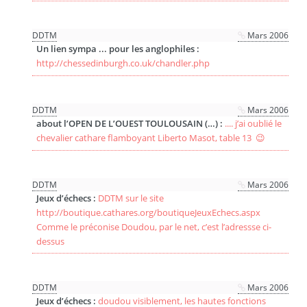
DDTM
Mars 2006
Un lien sympa ... pour les anglophiles :
http://chessedinburgh.co.uk/chandler.php
DDTM
Mars 2006
about l’OPEN DE L’OUEST TOULOUSAIN (…) :
.... j’ai oublié le
chevalier cathare flamboyant Liberto Masot, table 13 😉
DDTM
Mars 2006
Jeux d’échecs :
DDTM sur le site
http://boutique.cathares.org/boutiqueJeuxEchecs.aspx
Comme le préconise Doudou, par le net, c’est l’adressse ci-
dessus
DDTM
Mars 2006
Jeux d’échecs :
doudou visiblement, les hautes fonctions