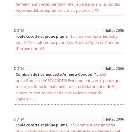
ferment leur portes pendant l’été, je pense que tu auras des
réponses début septembre .. mais pas avant 😎
DDTM
Juillet 2006
roule cocotte et pique plume !!! :
... sans compter les baby-
foot !!! Ce serait sympa pour dans 4 ans à l’Open de Condom
d’en avoir un 😛
DDTM
Juillet 2006
Combien de normes cette Année à Condom ? :
axel
prieurRomain LACROIXDDTM Evidemment ... et je pense que
tu battras Romain mais méfiance au Likidator qui rode !!! le
concours c’est contre les italiens ou les allemands !
D’abord (…)
DDTM
Juillet 2006
roule cocotte et pique plume !!! :
Comment ça n’importe
quoi, tu n’as pas vu tout ce qui concerne le jeu d’échecs ?? et