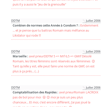
puis il y a aussi le "Jeu de la grenouille"
DDTM
Juillet 2006
Combien de normes cette Année à Condom ? :
Evidemment
... et je pense que tu battras Romain mais méfiance au
Likidator qui rode !!!
DDTM
Juillet 2006
Marseille :
axel prieurDDTM 5 => MIf 6,5 => GMIf Désolé
Romain, les titres féminins sont réservés aux féminines 😉
Tant qu’elle y est, elle peut faire une norme de GMf, on est
plus à ça prés... (…)
DDTM
Juillet 2006
Comptabilisation des Rapides :
axel prieurRomain LACROIX
pas de bol pour moi 😛 😉 moi je suis un peu plus
chanceux... Et moi, c’est encore différent, j’ai pas joué la