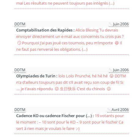
mai Les résultats ne peuvent toujours pas intégrés (…)
DDTM
Juin 2006
Comptabilisation des Rapides :
Alicia Blesing Tu devrais
envoyer directement un e-mail aux concernés tu crois pas ?
🙄 Pourquoi J’ai pas joué ces tournois, peu m’importe 😄 Il
ne faut pas renversé les obligations, (…)
DDTM
Juin 2006
Olympiades de Turin :
lolo Lolo Prunche, hé hé hé 😛 DDTM
n’a d’ailleurs toujours pas dit s’il avait reçu son coup de fil Si
.... je t’avais répondu 😉 生日快乐 C’est du chinois 😉
DDTM
Avril 2006
Cadence KO ou cadence Fischer pour (…) :
19 votants pour
le moment : – 10 sont pour le KO – 9 sont pour le fischer Ca
sert à rien mais je voulais le faire ;-)