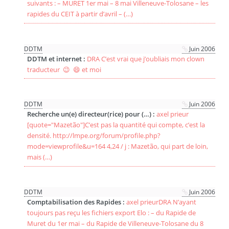
suivants : – MURET 1er mai – 8 mai Villeneuve-Tolosane – les
rapides du CEIT à partir d’avril – (…)
DDTM
Juin 2006
DDTM et internet :
DRA C’est vrai que j’oubliais mon clown
traducteur 😉 😄 et moi
DDTM
Juin 2006
Recherche un(e) directeur(rice) pour (…) :
axel prieur
[quote="Mazetão"]C’est pas la quantité qui compte, c’est la
densité. http://lmpe.org/forum/profile.php?
mode=viewprofile&u=164 4,24 / j : Mazetão, qui part de loin,
mais (…)
DDTM
Juin 2006
Comptabilisation des Rapides :
axel prieurDRA N’ayant
toujours pas reçu les fichiers export Elo : – du Rapide de
Muret du 1er mai – du Rapide de Villeneuve-Tolosane du 8