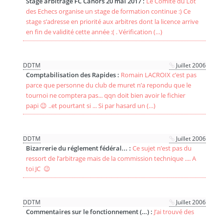
Stage arbitrage FC Cahors 20 mai 2017 :
Le Comité du Lot
des Echecs organise un stage de formation continue :) Ce
stage s’adresse en priorité aux arbitres dont la licence arrive
en fin de validité cette année :( . Vérification (…)
DDTM
Juillet 2006
Comptabilisation des Rapides :
Romain LACROIX c’est pas
parce que personne du club de muret n’a repondu que le
tournoi ne comptera pas... qqn doit bien avoir le fichier
papi 😉 ..et pourtant si ... Si par hasard un (…)
DDTM
Juillet 2006
Bizarrerie du réglement fédéral... :
Ce sujet n’est pas du
ressort de l’arbitrage mais de la commission technique .... A
toi JC 😉
DDTM
Juillet 2006
Commentaires sur le fonctionnement (…) :
J’ai trouvé des