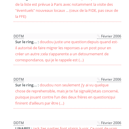
de la liste est prévue à Paris avec notamment la visite des
"éventuels" nouveaux locaux ... (ceux de la FIDE, pas ceux de
la FFE)
DDTM
Février 2006
Sur le ring... :
doudou juste une question:depuis quand est-
il autorisé de faire migrer les reponses a un post pour en
créer un autre ;cela s’apparente a un detournement de
correspondance, qui je le rappele est (…)
DDTM
Février 2006
Sur le ring... :
doudou non seulement j’y ai vu quelque
chose de reprehensible, mais je te l’ai signalé:j’etais concerné,
puisque jouant contre l’un des deux frères en question(qui
finirent d’ailleurs par être (…)
DDTM
Février 2006
LINARES :
jack Ses parties font plaisir à voir. Ce sont de vrais