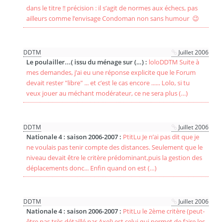
dans le titre !! précision : il s’agit de normes aux échecs, pas
ailleurs comme l’envisage Condoman non sans humour 😉
DDTM
Juillet 2006
Le poulailler...( issu du ménage sur (…) :
loloDDTM Suite à
mes demandes, j’ai eu une réponse explicite que le Forum
devait rester "libre" ... et c’est le cas encore ...... Lolo, si tu
veux jouer au méchant modérateur, ce ne sera plus (…)
DDTM
Juillet 2006
Nationale 4 : saison 2006-2007 :
PtitLu Je n’ai pas dit que je
ne voulais pas tenir compte des distances. Seulement que le
niveau devait être le critère prédominant,puis la gestion des
déplacements donc... Enfin quand on est (…)
DDTM
Juillet 2006
Nationale 4 : saison 2006-2007 :
PtitLu le 2ème critère (peut-
être pas très détaillé par Axel) est celui qui permet de faire les