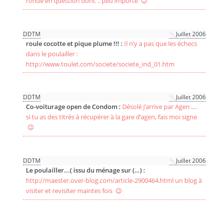
ronde en question donc .. peu importe 😉
DDTM
Juillet 2006
roule cocotte et pique plume !!! :
Il n’y a pas que les échecs
dans le poulailler :
http://www.toulet.com/societe/societe_ind_01.htm
DDTM
Juillet 2006
Co-voiturage open de Condom :
Désolé j’arrive par Agen ....
si tu as des titrés à récupérer à la gare d’agen, fais moi signe
😉
DDTM
Juillet 2006
Le poulailler...( issu du ménage sur (…) :
http://maester.over-blog.com/article-2900464.html un blog à
visiter et revisiter maintes fois 😉