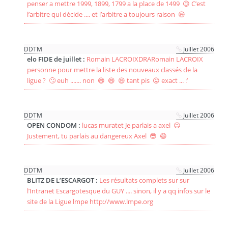
penser a mettre 1999, 1899, 1799 a la place de 1499 😉 C’est
l’arbitre qui décide .... et l’arbitre a toujours raison 😄
DDTM
Juillet 2006
elo FIDE de juillet :
Romain LACROIXDRARomain LACROIX
personne pour mettre la liste des nouveaux classés de la
ligue ? 🙄 euh ....... non 😄 😄 😄 tant pis 😛 exact ... :’
DDTM
Juillet 2006
OPEN CONDOM :
lucas muratet Je parlais a axel 😉
Justement, tu parlais au dangereux Axel 😎 😄
DDTM
Juillet 2006
BLITZ DE L’ESCARGOT :
Les résultats complets sur sur
l’Intranet Escargotesque du GUY .... sinon, il y a qq infos sur le
site de la Ligue lmpe http://www.lmpe.org