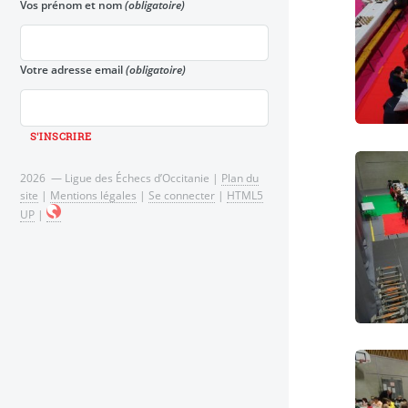
Vos prénom et nom
(obligatoire)
Votre adresse email
(obligatoire)
2026 — Ligue des Échecs d’Occitanie |
Plan du
site
|
Mentions légales
|
Se connecter
|
HTML5
UP
|