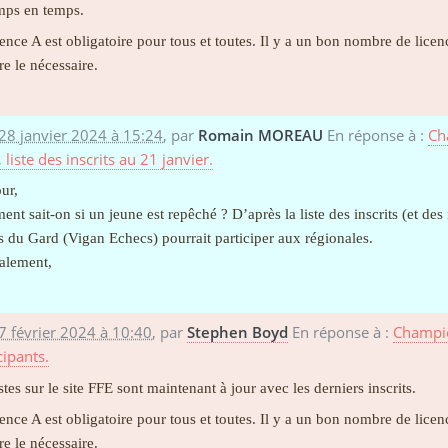
mps en temps.
cence A est obligatoire pour tous et toutes. Il y a un bon nombre de lic
re le nécessaire.
28 janvier 2024 à 15:24
,
par
Romain MOREAU
En réponse à :
Ch
, liste des inscrits au 21 janvier.
ur,
nt sait-on si un jeune est repêché ? D’après la liste des inscrits (et des 
s du Gard (Vigan Echecs) pourrait participer aux régionales.
alement,
7 février 2024 à 10:40
,
par
Stephen Boyd
En réponse à :
Champio
cipants.
stes sur le site FFE sont maintenant à jour avec les derniers inscrits.
cence A est obligatoire pour tous et toutes. Il y a un bon nombre de lic
re le nécessaire.