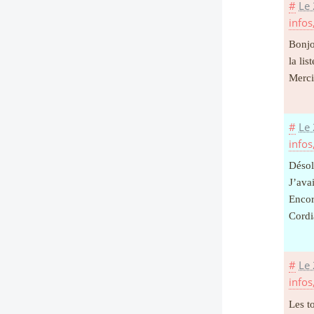
#
Le 
infos
Bonjo
la lis
Merci
#
Le 
infos
Désol
J’avai
Encor
Cordi
#
Le 
infos
Les t