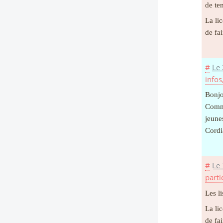
de te
La li
de fai
#
Le 
infos
Bonjo
Comme
jeune
Cordi
#
Le 
parti
Les li
La li
de fai