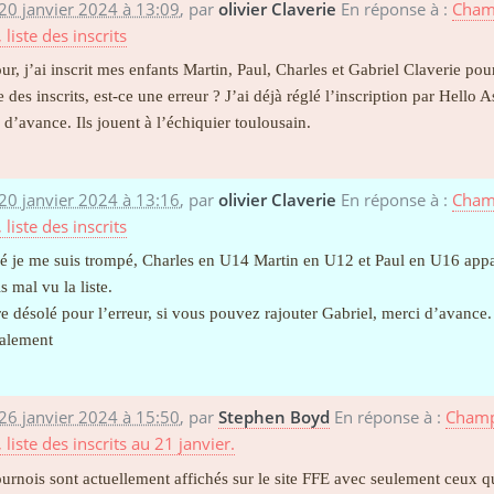
20 janvier 2024 à 13:09
,
par
olivier Claverie
En réponse à :
Champ
, liste des inscrits
ur, j’ai inscrit mes enfants Martin, Paul, Charles et Gabriel Claverie pou
te des inscrits, est-ce une erreur ? J’ai déjà réglé l’inscription par Hello A
 d’avance. Ils jouent à l’échiquier toulousain.
20 janvier 2024 à 13:16
,
par
olivier Claverie
En réponse à :
Champ
, liste des inscrits
é je me suis trompé, Charles en U14 Martin en U12 et Paul en U16 appara
s mal vu la liste.
e désolé pour l’erreur, si vous pouvez rajouter Gabriel, merci d’avance.
alement
26 janvier 2024 à 15:50
,
par
Stephen Boyd
En réponse à :
Champi
, liste des inscrits au 21 janvier.
ournois sont actuellement affichés sur le site FFE avec seulement ceux qui 