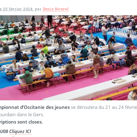
 25 février 2024
,
par
Denis Nouvel
pionnat d’Occitanie des jeunes
se déroulera du 21 au 24 févrie
-Jourdain dans le Gers.
riptions sont closes.
 U08
Cliquez ICI