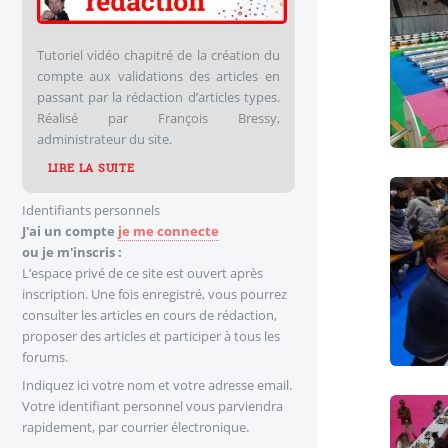
Tutoriel vidéo chapitré de la création du
compte aux validations des articles en
passant par la rédaction d’articles types.
Réalisé par François Bressy,
administrateur du site.
LIRE LA SUITE
Identifiants personnels
J'ai un compte
je me connecte
ou je m'inscris :
L’espace privé de ce site est ouvert après
inscription. Une fois enregistré, vous pourrez
consulter les articles en cours de rédaction,
proposer des articles et participer à tous les
forums.
Indiquez ici votre nom et votre adresse email.
Votre identifiant personnel vous parviendra
rapidement, par courrier électronique.