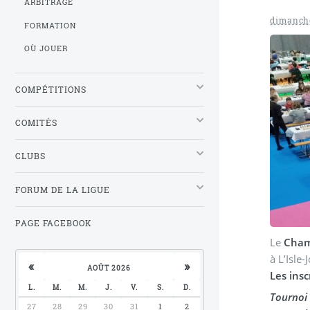
ARBITRAGE
dimanche
FORMATION
OÙ JOUER
COMPÉTITIONS
COMITÉS
CLUBS
FORUM DE LA LIGUE
PAGE FACEBOOK
Le
Cham
à L’Isle
«
»
AOÛT 2026
Les insc
L.
M.
M.
J.
V.
S.
D.
Tournoi
27
28
29
30
31
1
2