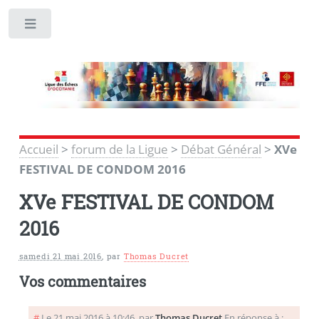
Toggle
Accueil
>
forum de la Ligue
>
Débat Général
>
XVe
FESTIVAL DE CONDOM 2016
XVe FESTIVAL DE CONDOM
2016
samedi 21 mai 2016
,
par
Thomas Ducret
Vos commentaires
#
Le 21 mai 2016 à 10:46
,
par
Thomas Ducret
En réponse à :