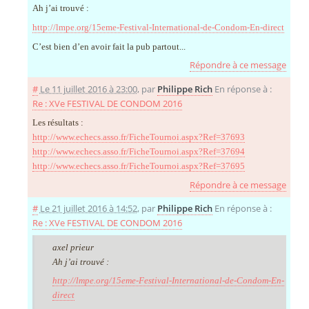
Ah j’ai trouvé :
http://lmpe.org/15eme-Festival-International-de-Condom-En-direct
C’est bien d’en avoir fait la pub partout...
Répondre à ce message
#
Le 11 juillet 2016 à 23:00
,
par
Philippe Rich
En réponse à :
Re : XVe FESTIVAL DE CONDOM 2016
Les résultats :
http://www.echecs.asso.fr/FicheTournoi.aspx?Ref=37693
http://www.echecs.asso.fr/FicheTournoi.aspx?Ref=37694
http://www.echecs.asso.fr/FicheTournoi.aspx?Ref=37695
Répondre à ce message
#
Le 21 juillet 2016 à 14:52
,
par
Philippe Rich
En réponse à :
Re : XVe FESTIVAL DE CONDOM 2016
axel prieur
Ah j’ai trouvé :
http://lmpe.org/15eme-Festival-International-de-Condom-En-
direct