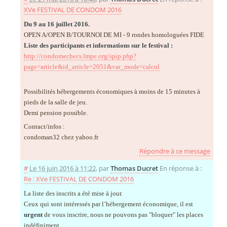
XVe FESTIVAL DE CONDOM 2016
Du 9 au 16 juillet 2016.
OPEN A/OPEN B/TOURNOI DE MI - 9 rondes homologuées FIDE
Liste des participants et informations sur le festival :
http://condomechecs.lmpe.org/spip.php?
page=article&id_article=2051&var_mode=calcul
Possibilités hébergements économiques à moins de 15 minutes à
pieds de la salle de jeu.
Demi pension possible.
Contact/infos :
condoman32
chez
yahoo.fr
Répondre à ce message
#
Le 16 juin 2016 à 11:22
,
par
Thomas Ducret
En réponse à :
Re : XVe FESTIVAL DE CONDOM 2016
La liste des inscrits a été mise à jour.
Ceux qui sont intéressés par l’hébergement économique, il est
urgent
de vous inscrire, nous ne pouvons pas "bloquer" les places
indéfiniment...