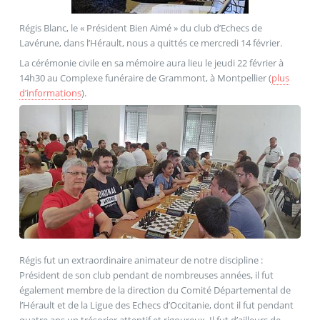
Régis Blanc, le « Président Bien Aimé » du club d’Echecs de
Lavérune, dans l’Hérault, nous a quittés ce mercredi 14 février.
La cérémonie civile en sa mémoire aura lieu le jeudi 22 février à
14h30 au Complexe funéraire de Grammont, à Montpellier (
plus
d’informations
).
Régis fut un extraordinaire animateur de notre discipline :
Président de son club pendant de nombreuses années, il fut
également membre de la direction du Comité Départemental de
l’Hérault et de la Ligue des Echecs d’Occitanie, dont il fut pendant
quatre ans un trésorier attentif et rigoureux. Il fut d’ailleurs de