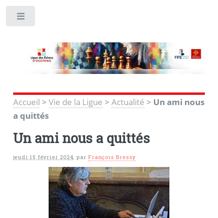
Toggle
Accueil
>
Vie de la Ligue
>
Actualité
>
Un ami nous
a quittés
Un ami nous a quittés
jeudi 15 février 2024
,
par
François Bressy