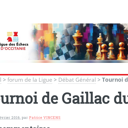
l
>
forum de la Ligue
>
Débat Général
>
Tournoi d
urnoi de Gaillac d
février 2016
,
par
Patrice VINCENS