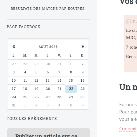
Vos
RÉSULTATS DES MATCHS PAR EQUIPES
#
Le 
PAGE FACEBOOK
Le cl
MJC, 
«
»
7 ron
AOÛT 2026
L.
M.
M.
J.
V.
S.
D.
Rense
27
28
29
30
31
1
2
3
4
5
6
7
8
9
10
11
12
13
14
15
16
Un m
17
18
19
20
21
22
23
24
25
26
27
28
29
30
Forum s
31
1
2
3
4
5
6
Pour par
vous a é
TOUS LES ÉVÈNEMENTS
Connexi
Publier un article sur ce