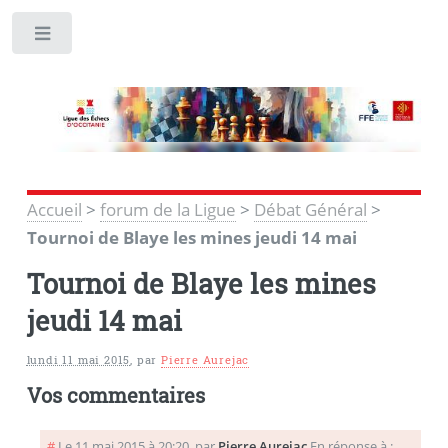
Toggle
Accueil
>
forum de la Ligue
>
Débat Général
>
Tournoi de Blaye les mines jeudi 14 mai
Tournoi de Blaye les mines
jeudi 14 mai
lundi 11 mai 2015
,
par
Pierre Aurejac
Vos commentaires
#
Le 11 mai 2015 à 20:20
,
par
Pierre Aurejac
En réponse à :