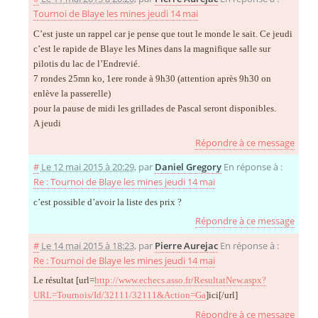
Tournoi de Blaye les mines jeudi 14 mai
C’est juste un rappel car je pense que tout le monde le sait. Ce jeudi
c’est le rapide de Blaye les Mines dans la magnifique salle sur
pilotis du lac de l’Endrevié.
7 rondes 25mn ko, 1ere ronde à 9h30 (attention après 9h30 on
enlève la passerelle)
pour la pause de midi les grillades de Pascal seront disponibles.
A jeudi
Répondre à ce message
#
Le 12 mai 2015 à 20:29
,
par
Daniel Gregory
En réponse à :
Re : Tournoi de Blaye les mines jeudi 14 mai
c’est possible d’avoir la liste des prix ?
Répondre à ce message
#
Le 14 mai 2015 à 18:23
,
par
Pierre Aurejac
En réponse à :
Re : Tournoi de Blaye les mines jeudi 14 mai
Le résultat [url=
http://www.echecs.asso.fr/ResultatNew.aspx?
URL=Tournois/Id/32111/32111&Action=Ga
]ici[/url]
Répondre à ce message