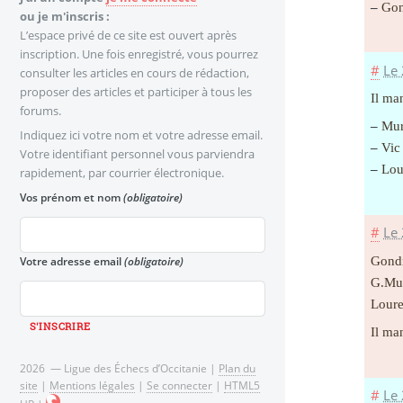
–
Gond
ou je m'inscris :
L’espace privé de ce site est ouvert après
inscription. Une fois enregistré, vous pourrez
#
Le
consulter les articles en cours de rédaction,
proposer des articles et participer à tous les
Il ma
forums.
–
Mure
Indiquez ici votre nom et votre adresse email.
–
Vic
Votre identifiant personnel vous parviendra
–
Lour
rapidement, par courrier électronique.
Vos prénom et nom
(obligatoire)
#
Le
Gondr
Votre adresse email
(obligatoire)
G.Mur
Loure
Il ma
2026 — Ligue des Échecs d’Occitanie |
Plan du
site
|
Mentions légales
|
Se connecter
|
HTML5
#
Le