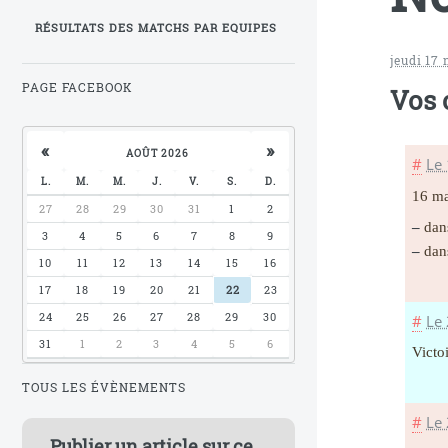
RÉSULTATS DES MATCHS PAR EQUIPES
jeudi 17
PAGE FACEBOOK
Vos
«
»
AOÛT 2026
#
Le
L.
M.
M.
J.
V.
S.
D.
16 ma
27
28
29
30
31
1
2
–
dans
3
4
5
6
7
8
9
–
dans
10
11
12
13
14
15
16
17
18
19
20
21
22
23
24
25
26
27
28
29
30
#
Le
31
1
2
3
4
5
6
Victo
TOUS LES ÉVÈNEMENTS
#
Le
Publier un article sur ce