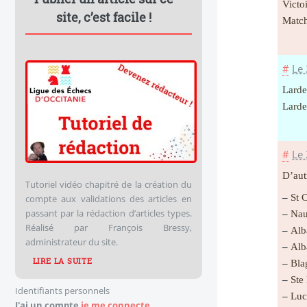
Victo
site, c’est facile !
Match
#
Le
Larde
Larde
#
Le
D’autr
Tutoriel vidéo chapitré de la création du
–
St C
compte aux validations des articles en
passant par la rédaction d’articles types.
–
Naus
Réalisé par François Bressy,
–
Alba
administrateur du site.
–
Alba
LIRE LA SUITE
–
Blag
–
Ste 
Identifiants personnels
–
Luch
J'ai un compte
je me connecte