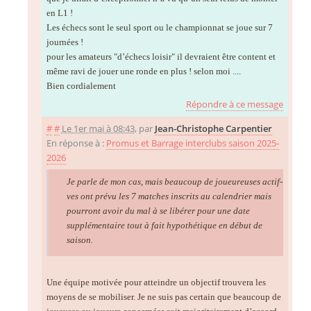
en L1 !
Les échecs sont le seul sport ou le championnat se joue sur 7
journées !
pour les amateurs "d’échecs loisir" il devraient être content et
même ravi de jouer une ronde en plus ! selon moi ....
Bien cordialement
Répondre à ce message
#
#
Le 1er mai à 08:43
,
par
Jean-Christophe Carpentier
En réponse à :
Promus et Barrage interclubs saison 2025-
2026
Je parle de mon cas, mais beaucoup de joueureuses actif-
ves ont prévu les 7 matches inscrits au calendrier mais
pourront avoir du mal à se libérer pour une date
supplémentaire tout à fait hypothétique en début de
saison.
Une équipe motivée pour atteindre un objectif trouvera les
moyens de se mobiliser. Je ne suis pas certain que beaucoup de