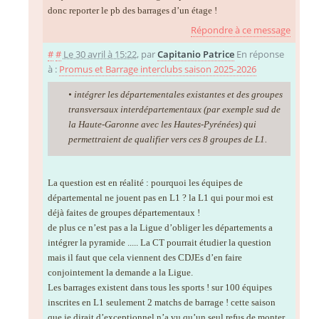
donc reporter le pb des barrages d’un étage !
Répondre à ce message
#
#
Le 30 avril à 15:22
,
par
Capitanio Patrice
En réponse
à :
Promus et Barrage interclubs saison 2025-2026
• intégrer les départementales existantes et des groupes
transversaux interdépartementaux (par exemple sud de
la Haute-Garonne avec les Hautes-Pyrénées) qui
permettraient de qualifier vers ces 8 groupes de L1.
La question est en réalité : pourquoi les équipes de
départemental ne jouent pas en L1 ? la L1 qui pour moi est
déjà faites de groupes départementaux !
de plus ce n’est pas a la Ligue d’obliger les départements a
intégrer la pyramide ..... La CT pourrait étudier la question
mais il faut que cela viennent des CDJEs d’en faire
conjointement la demande a la Ligue.
Les barrages existent dans tous les sports ! sur 100 équipes
inscrites en L1 seulement 2 matchs de barrage ! cette saison
que je dirait d’exceptionnel n’a vu qu’un seul refus de monter