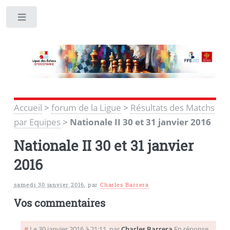
Toggle
Accueil
>
forum de la Ligue
>
Résultats des Matchs
par Equipes
>
Nationale II 30 et 31 janvier 2016
Nationale II 30 et 31 janvier
2016
samedi 30 janvier 2016
,
par
Charles Barrera
Vos commentaires
#
Le 30 janvier 2016 à 21:11
,
par
Charles Barrera
En réponse