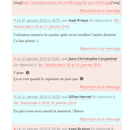
[img]
http://colomiers.chess.free.fr/IMG/jpg/N2-janv-2016.jpg
[/img]
Répondre à ce message
#
Le 31 janvier 2016 à 18:57
,
par
Axel Prieur
En réponse à :
Re :
Nationale II 30 et 31 janvier 2016
Colomiers retrouve le sourire après avoir souffert l’année dernière.
Ca fait plaisir :)
Répondre à ce message
#
Le 31 janvier 2016 à 19:01
,
par
Jean-Christophe Carpentier
En réponse à :
Re : Nationale II 30 et 31 janvier 2016
J’aime
😄
Ça se voit quand le capitaine ne joue pas
😄
Répondre à ce message
#
Le 31 janvier 2016 à 19:53
,
par
Gilles Hervet
En réponse à :
Re : Nationale II 30 et 31 janvier 2016
En plus vous avez assuré le maintien ! Bravo
Répondre à ce message
#
Le 31 janvier 2016 à 20:36
,
par
Yves Breton
En réponse à :