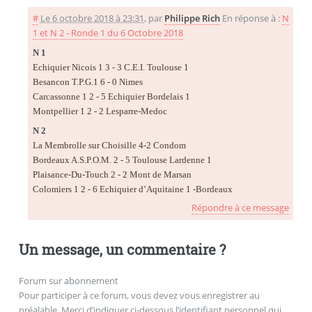
#
Le 6 octobre 2018 à 23:31
,
par
Philippe Rich
En réponse à :
N
1 et N 2 - Ronde 1 du 6 Octobre 2018
N 1
Echiquier Nicois 1 3 - 3 C.E.I. Toulouse 1
Besancon T.P.G.1 6 - 0 Nimes
Carcassonne 1 2 - 5 Echiquier Bordelais 1
Montpellier 1 2 - 2 Lesparre-Medoc
N 2
La Membrolle sur Choisille 4-2 Condom
Bordeaux A.S.P.O.M. 2 - 5 Toulouse Lardenne 1
Plaisance-Du-Touch 2 - 2 Mont de Marsan
Colomiers 1 2 - 6 Echiquier d’Aquitaine 1 -Bordeaux
Répondre à ce message
Un message, un commentaire ?
Forum sur abonnement
Pour participer à ce forum, vous devez vous enregistrer au
préalable. Merci d’indiquer ci-dessous l’identifiant personnel qui