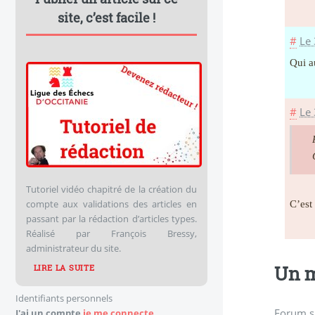
site, c’est facile !
#
Le
Qui a
#
Le
Tutoriel vidéo chapitré de la création du
compte aux validations des articles en
C’est
passant par la rédaction d’articles types.
Réalisé par François Bressy,
administrateur du site.
Un m
LIRE LA SUITE
Identifiants personnels
Forum s
J'ai un compte
je me connecte