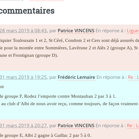
 commentaires
 28 mars 2019 à 08:43
,
par
Patrice VINCENS
En réponse à :
Ligue
iquier Toulousain 1 et 2, St Céré, Condom 2 et Cers sont déjà assurés de
lle pour la montée entre Sommières, Lavérune 2 et Alès 2 (groupe A), St 
une et Frontignan (groupe D).
 31 mars 2019 à 19:25
,
par
Frédéric Lemaire
En réponse à :
Re : 
ir
le groupe F, Rodez l’emporte contre Montauban 2 par 3 à 1.
 au club d’Albi de nous avoir reçu, comme toujours, de façon vraiment
 31 mars 2019 à 20:27
,
par
Patrice VINCENS
En réponse à :
Re : 
le groupe E, Albi 2 gagne à Gaillac 2 par 5 à 0.