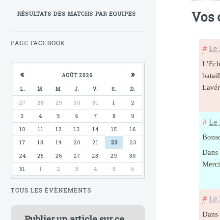
Vos
RÉSULTATS DES MATCHS PAR EQUIPES
PAGE FACEBOOK
#
Le
L’Ech
«
»
batai
AOÛT 2026
Lavér
L.
M.
M.
J.
V.
S.
D.
27
28
29
30
31
1
2
3
4
5
6
7
8
9
#
Le
10
11
12
13
14
15
16
Bonso
17
18
19
20
21
22
23
Dans 
24
25
26
27
28
29
30
Merci
31
1
2
3
4
5
6
TOUS LES ÉVÈNEMENTS
#
Le
Dans 
Publier un article sur ce