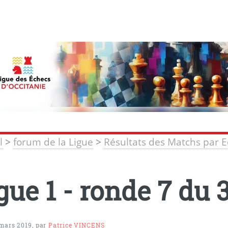
l
>
forum de la Ligue
>
Résultats des Matchs par 
gue 1 - ronde 7 du 
 mars 2019
,
par
Patrice VINCENS