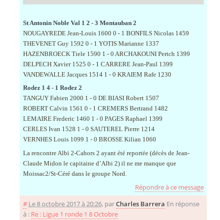
St Antonin Noble Val 1 2 - 3 Montauban 2
NOUGAYREDE Jean-Louis 1600 0 - 1 BONFILS Nicolas 1459
THEVENET Guy 1592 0 - 1 YOTIS Marianne 1337
HAZENBROECK Tiele 1590 1 - 0 ARCHAKOUNI Pertch 1399
DELPECH Xavier 1525 0 - 1 CARRERE Jean-Paul 1399
VANDEWALLE Jacques 1514 1 - 0 KRAIEM Rafe 1230
Rodez 1 4 - 1 Rodez 2
TANGUY Fabien 2000 1 - 0 DE BIASI Robert 1507
ROBERT Calvin 1561 0 - 1 CREMERS Bertrand 1482
LEMAIRE Frederic 1460 1 - 0 PAGES Raphael 1399
CERLES Ivan 1528 1 - 0 SAUTEREL Pierre 1214
VERNHES Louis 1099 1 - 0 BROSSE Kilian 1060
La rencontre Albi 2-Cahors 2 ayant été reportée (décès de Jean-
Claude Midon le capitaine d’Albi 2) il ne me manque que
Moissac2/St-Céré dans le groupe Nord.
Répondre à ce message
#
Le 8 octobre 2017 à 20:26
,
par
Charles Barrera
En réponse
à :
Re : Ligue 1 ronde 1 8 Octobre