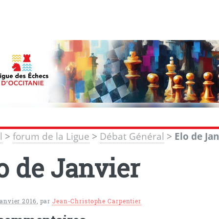
l
>
forum de la Ligue
>
Débat Général
>
Elo de Ja
o de Janvier
janvier 2016
,
par
Jean-Christophe Carpentier