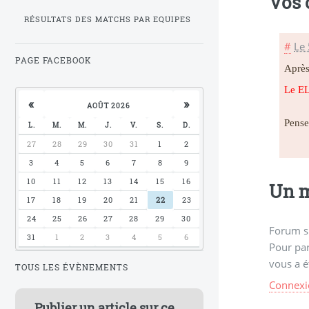
Vos
RÉSULTATS DES MATCHS PAR EQUIPES
#
Le 
PAGE FACEBOOK
Après
Le ELO
«
»
AOÛT 2026
Pense
L.
M.
M.
J.
V.
S.
D.
27
28
29
30
31
1
2
3
4
5
6
7
8
9
10
11
12
13
14
15
16
Un m
17
18
19
20
21
22
23
24
25
26
27
28
29
30
Forum s
31
1
2
3
4
5
6
Pour par
vous a é
TOUS LES ÉVÈNEMENTS
Connexi
Publier un article sur ce