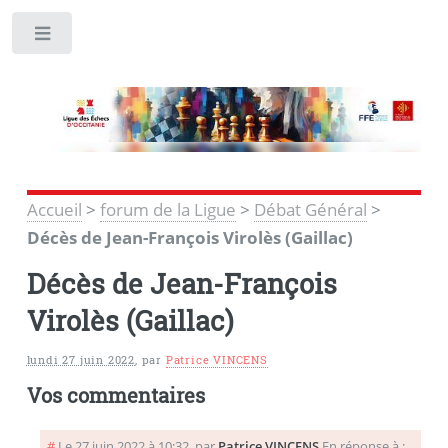
Toggle
Accueil
>
forum de la Ligue
>
Débat Général
>
Décès de Jean-François Virolès (Gaillac)
Décès de Jean-François
Virolès (Gaillac)
lundi 27 juin 2022
,
par
Patrice VINCENS
Vos commentaires
#
Le 27 juin 2022 à 10:32
,
par
Patrice VINCENS
En réponse à :