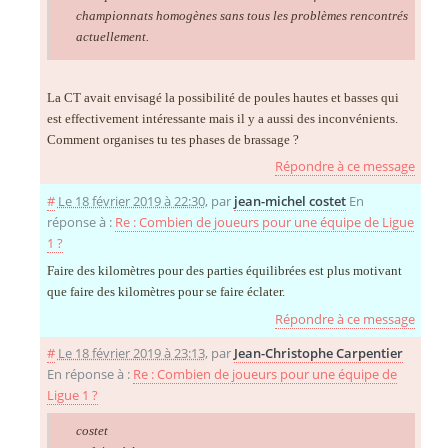
championnats homogènes sans tous les problèmes rencontrés
actuellement.
La CT avait envisagé la possibilité de poules hautes et basses qui
est effectivement intéressante mais il y a aussi des inconvénients.
Comment organises tu tes phases de brassage ?
Répondre à ce message
#
Le 18 février 2019 à 22:30
,
par
jean-michel costet
En
réponse à :
Re : Combien de joueurs pour une équipe de Ligue
1 ?
Faire des kilomètres pour des parties équilibrées est plus motivant
que faire des kilomètres pour se faire éclater.
Répondre à ce message
#
Le 18 février 2019 à 23:13
,
par
Jean-Christophe Carpentier
En réponse à :
Re : Combien de joueurs pour une équipe de
Ligue 1 ?
costet