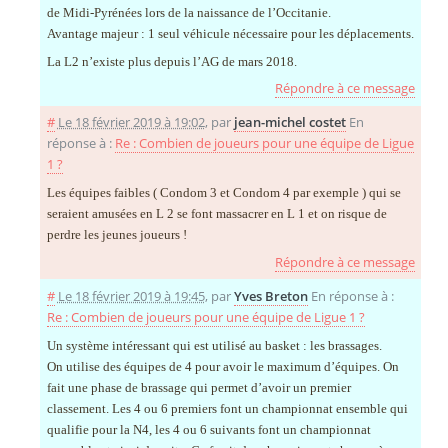
de Midi-Pyrénées lors de la naissance de l’Occitanie.
Avantage majeur : 1 seul véhicule nécessaire pour les déplacements.
La L2 n’existe plus depuis l’AG de mars 2018.
Répondre à ce message
#
Le 18 février 2019 à 19:02
,
par
jean-michel costet
En
réponse à :
Re : Combien de joueurs pour une équipe de Ligue
1 ?
Les équipes faibles ( Condom 3 et Condom 4 par exemple ) qui se
seraient amusées en L 2 se font massacrer en L 1 et on risque de
perdre les jeunes joueurs !
Répondre à ce message
#
Le 18 février 2019 à 19:45
,
par
Yves Breton
En réponse à :
Re : Combien de joueurs pour une équipe de Ligue 1 ?
Un système intéressant qui est utilisé au basket : les brassages.
On utilise des équipes de 4 pour avoir le maximum d’équipes. On
fait une phase de brassage qui permet d’avoir un premier
classement. Les 4 ou 6 premiers font un championnat ensemble qui
qualifie pour la N4, les 4 ou 6 suivants font un championnat