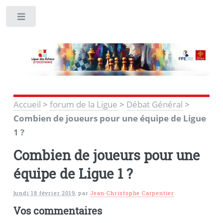
Toggle
Accueil
>
forum de la Ligue
>
Débat Général
>
Combien de joueurs pour une équipe de Ligue
1 ?
Combien de joueurs pour une
équipe de Ligue 1 ?
lundi 18 février 2019
,
par
Jean-Christophe Carpentier
Vos commentaires