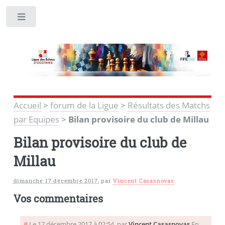
Toggle
Accueil
>
forum de la Ligue
>
Résultats des Matchs
par Equipes
>
Bilan provisoire du club de Millau
Bilan provisoire du club de
Millau
dimanche 17 décembre 2017
,
par
Vincent Casasnovas
Vos commentaires
#
Le 17 décembre 2017 à 02:54
,
par
Vincent Casasnovas
En