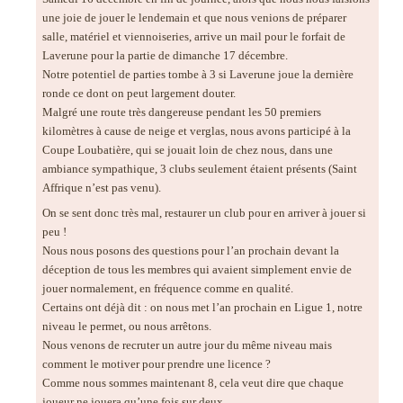
une joie de jouer le lendemain et que nous venions de préparer
salle, matériel et viennoiseries, arrive un mail pour le forfait de
Laverune pour la partie de dimanche 17 décembre.
Notre potentiel de parties tombe à 3 si Laverune joue la dernière
ronde ce dont on peut largement douter.
Malgré une route très dangereuse pendant les 50 premiers
kilomètres à cause de neige et verglas, nous avons participé à la
Coupe Loubatière, qui se jouait loin de chez nous, dans une
ambiance sympathique, 3 clubs seulement étaient présents (Saint
Affrique n’est pas venu).
On se sent donc très mal, restaurer un club pour en arriver à jouer si
peu !
Nous nous posons des questions pour l’an prochain devant la
déception de tous les membres qui avaient simplement envie de
jouer normalement, en fréquence comme en
qualité
.
Certains ont déjà dit : on nous met l’an prochain en Ligue 1, notre
niveau le permet, ou nous arrêtons.
Nous venons de recruter un autre jour du même niveau mais
comment le motiver pour prendre une licence ?
Comme nous sommes maintenant 8, cela veut dire que chaque
joueur ne jouera qu’une fois sur deux.