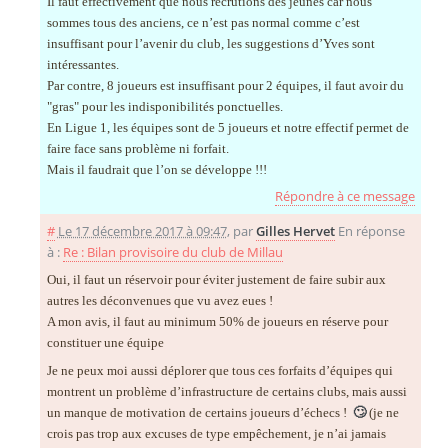
Il faut effectivement que nous recrutions des jeunes car nous
sommes tous des anciens, ce n’est pas normal comme c’est
insuffisant pour l’avenir du club, les suggestions d’Yves sont
intéressantes.
Par contre, 8 joueurs est insuffisant pour 2 équipes, il faut avoir du
"gras" pour les indisponibilités ponctuelles.
En Ligue 1, les équipes sont de 5 joueurs et notre effectif permet de
faire face sans problème ni forfait.
Mais il faudrait que l’on se développe !!!
Répondre à ce message
#
Le 17 décembre 2017 à 09:47
,
par
Gilles Hervet
En réponse
à :
Re : Bilan provisoire du club de Millau
Oui, il faut un réservoir pour éviter justement de faire subir aux
autres les déconvenues que vu avez eues !
A mon avis, il faut au minimum 50% de joueurs en réserve pour
constituer une équipe
Je ne peux moi aussi déplorer que tous ces forfaits d’équipes qui
montrent un problème d’infrastructure de certains clubs, mais aussi
un manque de motivation de certains joueurs d’échecs !
🙄
(je ne
crois pas trop aux excuses de type empêchement, je n’ai jamais