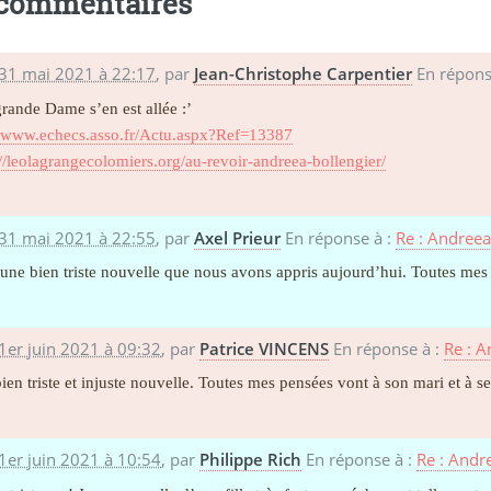
 commentaires
 31 mai 2021 à 22:17
,
par
Jean-Christophe Carpentier
En répons
rande Dame s’en est allée :’
//www.echecs.asso.fr/Actu.aspx?Ref=13387
://leolagrangecolomiers.org/au-revoir-andreea-bollengier/
 31 mai 2021 à 22:55
,
par
Axel Prieur
En réponse à :
Re : Andreea
 une bien triste nouvelle que nous avons appris aujourd’hui. Toutes mes
1er juin 2021 à 09:32
,
par
Patrice VINCENS
En réponse à :
Re : A
ien triste et injuste nouvelle. Toutes mes pensées vont à son mari et à 
1er juin 2021 à 10:54
,
par
Philippe Rich
En réponse à :
Re : Andr