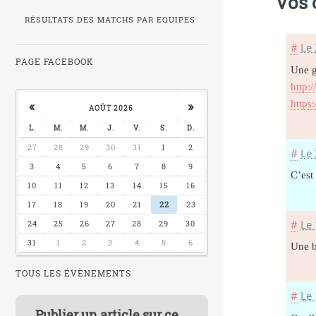
Vos
RÉSULTATS DES MATCHS PAR EQUIPES
#
Le
PAGE FACEBOOK
Une g
http:
«
»
https
AOÛT 2026
L.
M.
M.
J.
V.
S.
D.
27
28
29
30
31
1
2
#
Le
3
4
5
6
7
8
9
C’est
10
11
12
13
14
15
16
17
18
19
20
21
22
23
#
Le 
24
25
26
27
28
29
30
31
1
2
3
4
5
6
Une b
TOUS LES ÉVÈNEMENTS
#
Le 
Publier un article sur ce