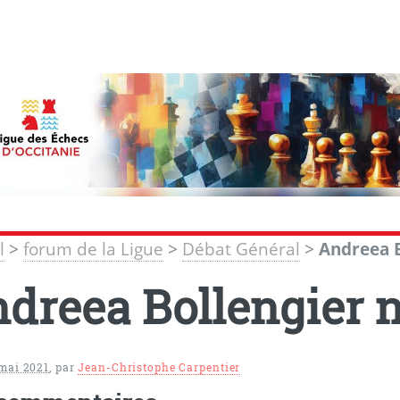
l
>
forum de la Ligue
>
Débat Général
>
Andreea B
dreea Bollengier n
 mai 2021
,
par
Jean-Christophe Carpentier