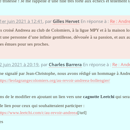
e tristesse ! Je me rappelle d’une fille très forte aux échecs et tellement
1er juin 2021 à 12:41
,
par
Gilles Hervet
En réponse à :
Re : Andr
is croisé Andreea au club de Colomiers, à la ligue MPY et à la maison l
it une personne d’une infinie gentillesse, dévouée à sa passion, et aux au
es émues pour ses proches.
2 juin 2021 à 20:19
,
par
Charles Barrera
En réponse à :
Re : And
 signalé par Jean-Christophe, nous avons rédigé un hommage à Andree
ttps://leolagrangecolomiers.org/au-revoir-andreea-bollengier/
ens de le modifier en ajoutant un lien vers une
cagnotte Leetchi
qui sera
le lien pour ceux qui souhaiteraient participer :
ttps://www.leetchi.com/c/au-revoir-andreea
[/url]
es