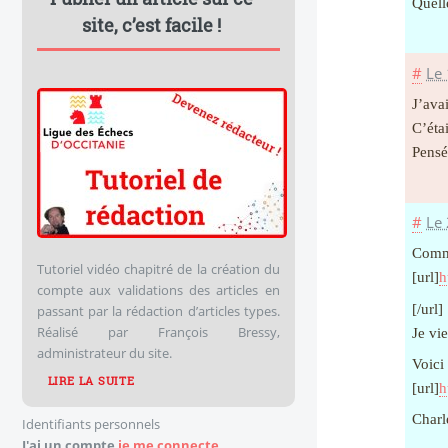
Quell
site, c’est facile !
#
Le 
J’ava
C’éta
Pensé
#
Le 
Comme
Tutoriel vidéo chapitré de la création du
[url]
h
compte aux validations des articles en
[/url]
passant par la rédaction d’articles types.
Réalisé par François Bressy,
Je vi
administrateur du site.
Voici 
LIRE LA SUITE
[url]
h
Charl
Identifiants personnels
J'ai un compte
je me connecte