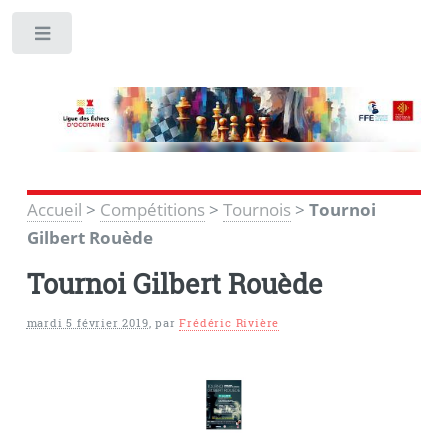
Toggle
Accueil
>
Compétitions
>
Tournois
>
Tournoi
Gilbert Rouède
Tournoi Gilbert Rouède
mardi 5 février 2019
,
par
Frédéric Rivière