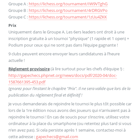
Groupe A :
https://lichess.org/tournament/IW9VTghG
Groupe B :
https://lichess.org/tournament/4rDRGVPo
Groupe C :
https://lichess.org/tournament/1zUu4ZKK
Prix
Uniquement dans le Groupe A. Les 6ers leaders ont droit à une
inscription gratuite à un tournoi "physique" (1 rapide et 1 open) +
Podium pour ceux qui ne sont pas dans l’équipe gagnante !
9 clubs peuvent encore envoyer leurs candidatures à l’heure
actuelle !
Règlement provisoire
(à lire surtout pour les chefs d’équipe !) :
http://gapechecs.phpnet.org/news/docs/pdf/2020-04/doc-
1587661395-453.pdf
Ignorez pour l’instant le chapitre "Prix". Il ne sera valide que lors de la
publication du règlement final et définitif !
Je vous demanderais de rejoindre le tournoi le plus tôt possible car
lors de la 1re édition nous avons des joueurs qui n’arrivaient pas à
rejoindre le tournoi ! En cas de soucis pour s’inscrire, utilisez votre
ordinateur à la place du smartphone (ou retentez plus tard si vous
n’en avez pas). Si cela persiste après 1 semaine, contactez-moi à
cette adresse :
gapechecs
@
gmail.com