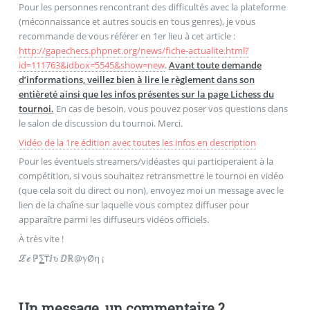
Pour les personnes rencontrant des difficultés avec la plateforme
(méconnaissance et autres soucis en tous genres), je vous
recommande de vous référer en 1er lieu à cet article :
http://gapechecs.phpnet.org/news/fiche-actualite.html?
id=111763&idbox=5545&show=new
.
Avant toute demande
d’informations, veillez bien à lire le règlement dans son
entièreté ainsi que les infos présentes sur la page Lichess du
tournoi.
En cas de besoin, vous pouvez poser vos questions dans
le salon de discussion du tournoi. Merci.
Vidéo de la 1re édition avec toutes les infos en description
Pour les éventuels streamers/vidéastes qui participeraient à la
compétition, si vous souhaitez retransmettre le tournoi en vidéo
(que cela soit du direct ou non), envoyez moi un message avec le
lien de la chaîne sur laquelle vous comptez diffuser pour
apparaître parmi les diffuseurs vidéos officiels.
À très vite !
ℒℯ ℙ⅀₸ⅈԏ ⅅℝ@ℽØη ¡
Un message, un commentaire ?