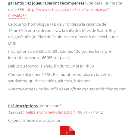
garantis
: 42 joueurs seront récompensés
(voir détail sur le site
de la FFE :
http://www.echecs.asso.fr/FicheTournoi.aspx?
Ref=46459
Ce tournoi homologué FFE de 8 rondes à la cadence de
15mn+5s/coup se déroulera à la salle des fêtes de Sainte Foy
d’Aigrefeuille (à 17km de Toulouse en direction de Revel, sur la
D18).
Inscriptions de 8h30 à 9h30 : adultes 12€, jeunes 6€ (si pré-
inscription, sinon 16€/8€ sur place)
Début du tournoi à 9h45, fin du tournoi à 17h30
Coupure déjeuner à 13h. Restauration sur place ; buvette :
sandwichs, quiches variées, gâteaux, boissons.
A chaque ronde une bouteille de vin offerte sur une table tirée au sort.
Pré-inscriptions
(pour le tarif
12€/6€) :
pelissier.online
@
wanadoo.fr
06 71 77 46 42
Ci-joint l’affiche de ce tournoi