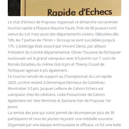
Le club d’échecs de Prayssac organisait ce dimanche son premier
tournoi rapide à l’Espace Maurice Faure. Près de 90 joueurs sont
venus du Lot mais aussi des départements voisins. Débutées dès
10h, les 7 parties de 15min + 3s/coup se sont succédées jusqu’à
17h. L’arbitrage était assuré par Vincent Denis, par ailleurs
Président du Comité départemental. Olivier Touzane de l’Echiquier
toulousain est le grand vainqueur avec 6.5 points sur 7, suivi de
Roméo Estadieu du même club 6 pts et Thierry Cruzel de
l’Echiquier agenais 6 pts également.
Ce tournoi servait de support au Championnat du Lot rapide
2023. Le titre revient à Dominique Dervieux de Castelnau-
Montratier 5.5 pts. Jacques Lefèvre de Cahors Echecs est
vainqueur chez les vétérans. Liséa Poissonnier de Cahors
également est 1ère féminine et Zacharie Itier de Prayssac 1er
jeune.
La remise des prix qui suivit permit de récompenser plus de 30
participants et tous les jeunes reçurent une médaille souvenir.
Organisée par une équipe enthousiaste et efficace, ce fut une belle