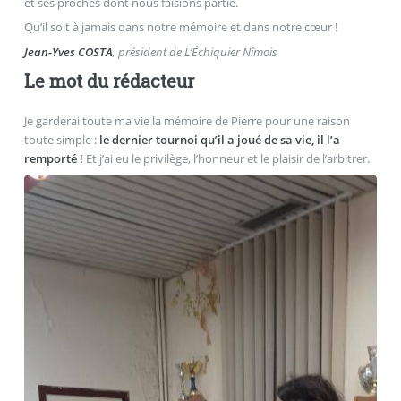
et ses proches dont nous faisions partie.
Qu’il soit à jamais dans notre mémoire et dans notre cœur !
Jean-Yves COSTA
, président de L’Échiquier Nîmois
Le mot du rédacteur
Je garderai toute ma vie la mémoire de Pierre pour une raison
toute simple :
le dernier tournoi qu’il a joué de sa vie, il l’a
remporté !
Et j’ai eu le privilège, l’honneur et le plaisir de l’arbitrer.