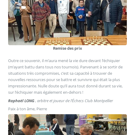
Remise des prix
Outre ce souvenir, il m’aura mené la vie dure devant l’échiquier
(m’ayant battu dans tous nos tournois). Parvenant à se sortir de
situations très compromises, c’est sa capacité à trouver de
nouvelles ressources pour se battre et survivre qui était la plus
impressionante. Nulle doute qu’il aura tout donné durant sa vie,
sur l’échiquier mais également en-dehors !
Raphaël LONG
, arbitre et joueur de l’Échecs Club Montpellier
Paix à ton âme, Pierre