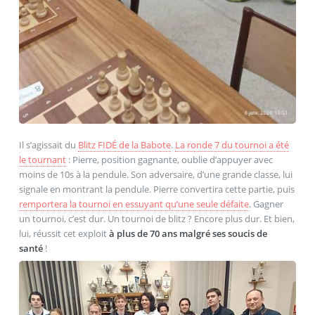
Il s’agissait du
Blitz FIDÉ de la Babote
.
La ronde 7 du tournoi a été
le tournant
: Pierre, position gagnante, oublie d’appuyer avec
moins de 10s à la pendule. Son adversaire, d’une grande classe, lui
signale en montrant la pendule. Pierre convertira cette partie, puis
remportera la tournoi en essuyant qu’une seule défaite
. Gagner
un tournoi, c’est dur. Un tournoi de blitz ? Encore plus dur. Et bien,
lui, réussit cet exploit
à plus de 70 ans malgré ses soucis de
santé
!