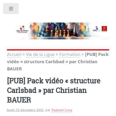
Toggle
Accueil
>
Vie de la Ligue
>
Formation
>
[PUB] Pack
vidéo « structure Carlsbad » par Christian
BAUER
[PUB] Pack vidéo « structure
Carlsbad » par Christian
BAUER
lundi 12 décembre 2022
,
par
Raphaël Long