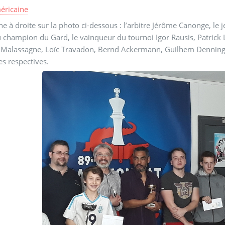
méricaine
e à droite sur la photo ci-dessous : l’arbitre Jérôme Canonge, le
champion du Gard, le vainqueur du tournoi Igor Rausis, Patrick 
 Malassagne, Loïc Travadon, Bernd Ackermann, Guilhem Denninger
es respectives.