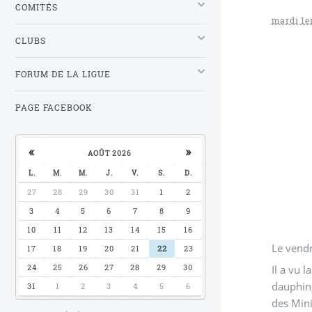
COMITÉS
mardi 1e
CLUBS
FORUM DE LA LIGUE
PAGE FACEBOOK
«
»
AOÛT 2026
L.
M.
M.
J.
V.
S.
D.
27
28
29
30
31
1
2
3
4
5
6
7
8
9
10
11
12
13
14
15
16
Le vendr
17
18
19
20
21
22
23
24
25
26
27
28
29
30
Il a vu 
dauphin,
31
1
2
3
4
5
6
des Mini