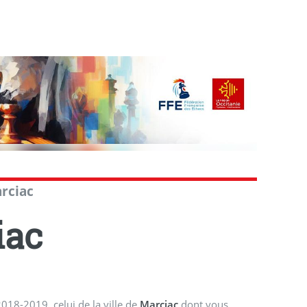
rciac
iac
18-2019, celui de la ville de
Marciac
dont vous