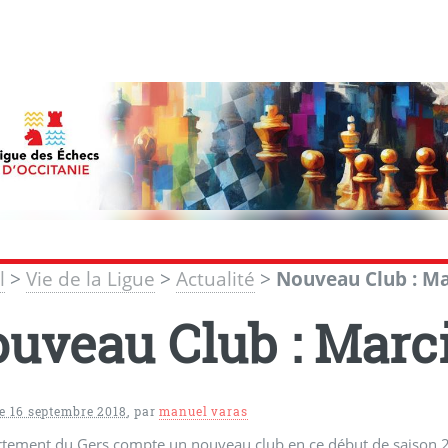
l
>
Vie de la Ligue
>
Actualité
>
Nouveau Club : Ma
uveau Club : Marc
 16 septembre 2018
,
par
manuel varas
tement du Gers compte un nouveau club en ce début de saison 20