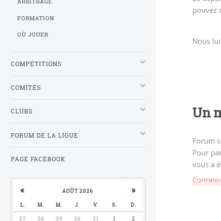
ARBITRAGE
pouvez r
FORMATION
OÙ JOUER
Nous lui
COMPÉTITIONS
COMITÉS
Un m
CLUBS
FORUM DE LA LIGUE
Forum s
Pour par
PAGE FACEBOOK
vous a é
Connexi
«
»
AOÛT 2026
L.
M.
M.
J.
V.
S.
D.
27
28
29
30
31
1
2