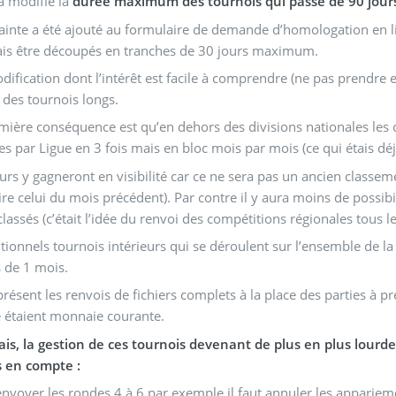
a modifié la
durée maximum des tournois qui passe de 90 jours
ainte a été ajouté au formulaire de demande d’homologation en li
is être découpés en tranches de 30 jours maximum.
dification dont l’intérêt est facile à comprendre (ne pas prendre
 des tournois longs.
ière conséquence est qu’en dehors des divisions nationales les 
s par Ligue en 3 fois mais en bloc mois par mois (ce qui étais déjà
urs y gagneront en visibilité car ce ne sera pas un ancien classe
ire celui du mois précédent). Par contre il y aura moins de possibi
classés (c’était l’idée du renvoi des compétitions régionales tous l
itionnels tournois intérieurs qui se déroulent sur l’ensemble de 
 de 1 mois.
présent les renvois de fichiers complets à la place des parties à 
 étaient monnaie courante.
is, la gestion de ces tournois devenant de plus en plus lourde
s en compte :
envoyer les rondes 4 à 6 par exemple il faut annuler les appariem