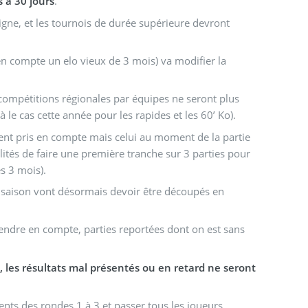
 à 30 jours
.
gne, et les tournois de durée supérieure devront
 en compte un elo vieux de 3 mois) va modifier la
compétitions régionales par équipes ne seront plus
 le cas cette année pour les rapides et les 60’ Ko).
ment pris en compte mais celui au moment de la partie
lités de faire une première tranche sur 3 parties pour
es 3 mois).
la saison vont désormais devoir être découpés en
prendre en compte, parties reportées dont on est sans
, les résultats mal présentés ou en retard ne seront
ents des rondes 1 à 3 et passer tous les joueurs