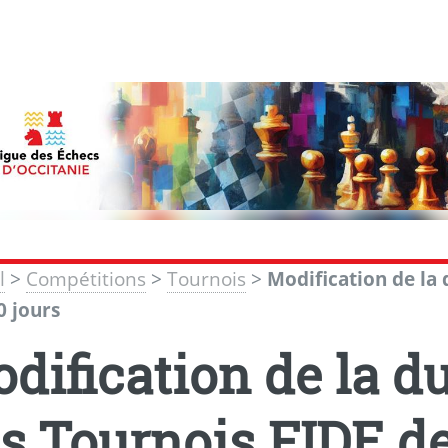
l
>
Compétitions
>
Tournois
>
Modification de la
0 jours
dification de la 
s Tournois FIDE de