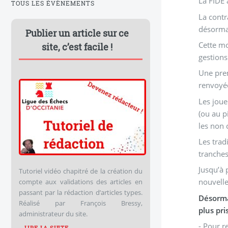
La FIDE 
TOUS LES ÉVÈNEMENTS
La contr
désorma
Publier un article sur ce
Cette mo
site, c’est facile !
gestions
Une prem
renvoyée
Les joue
(ou au p
les non 
Les trad
tranches
Jusqu’à 
Tutoriel vidéo chapitré de la création du
nouvelle
compte aux validations des articles en
passant par la rédaction d’articles types.
Désorma
Réalisé par François Bressy,
plus pri
administrateur du site.
- Pour r