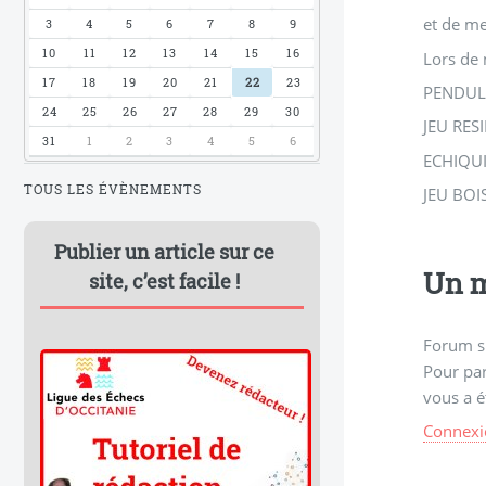
et de me
3
4
5
6
7
8
9
10
11
12
13
14
15
16
Lors de 
17
18
19
20
21
22
23
PENDULE
24
25
26
27
28
29
30
JEU RESI
31
1
2
3
4
5
6
ECHIQUI
TOUS LES ÉVÈNEMENTS
JEU BOIS
Publier un article sur ce
Un m
site, c’est facile !
Forum s
Pour par
vous a é
Connexi