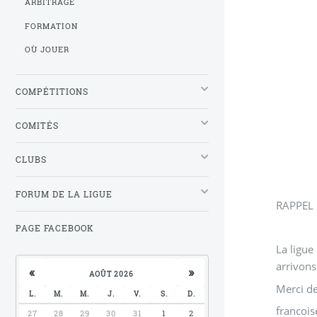
ARBITRAGE
FORMATION
OÙ JOUER
COMPÉTITIONS
COMITÉS
CLUBS
FORUM DE LA LIGUE
RAPPEL :
PAGE FACEBOOK
La ligue
arrivons
«
»
AOÛT 2026
Merci d
L.
M.
M.
J.
V.
S.
D.
francois
27
28
29
30
31
1
2