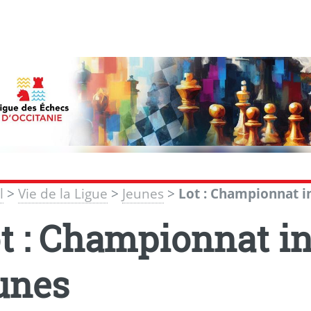
l
>
Vie de la Ligue
>
Jeunes
>
Lot : Championnat i
t : Championnat in
unes