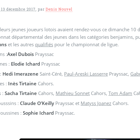
 13 décembre 2017
,
par
Denis Nouvel
leurs jeunes joueurs lotois avaient rendez-vous ce dimanche 10 
nat départemental des jeunes dans les catégories benjamins, pupi
ons
et les autres
qualifiés
pour le championnat de ligue.
ns :
Axel
Dubois
Prayssac
nes :
Elodie Ichard
Prayssac
 :
Hedi Imerazene
Saint-Céré,
Paul-Areski Lasserre
Prayssac,
Gabr
tes :
Inès Tirtaine
Cahors.
s :
Sacha Tirtaine
Cahors,
Mathieu Sonnet
Cahors,
Tom Adam
Cah
ousssins :
Claude O’Keilly
Prayssac et
Matyss Joanez
Cahors.
Poussines :
Sophie Ichard
Prayssac.