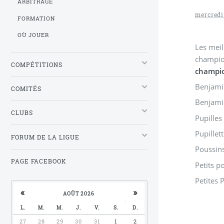
ARBITRAGE
mercredi
FORMATION
OÙ JOUER
Les meil
champion
COMPÉTITIONS
champi
Benjami
COMITÉS
Benjami
CLUBS
Pupilles
Pupillet
FORUM DE LA LIGUE
Poussin
PAGE FACEBOOK
Petits p
Petites 
«
»
AOÛT 2026
L.
M.
M.
J.
V.
S.
D.
27
28
29
30
31
1
2