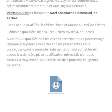
et 4 tarbais : Maxime Castagnet, Matvey Perdu-Nemirovskaïa,
Adam KhantacheHammouti et Maël Rigaud-Retourné.
Petits
poussins
:
Champion :
Naël Khantache-Hammouti, de
Tarbes
2e ex aequo qualifiés : les frèresTimeo et Manoa Guinel, de Tarbes
Féminine qualifiée : Bianca Perdu-Nemirovskaïa, de Tarbes
Au, total, 23 qualifiés, soit les 2/3 des participants. Ce pourcentage
largement supérier à celui des années précédentes est la
conséquence de la nouvelle règlementation qui admet les ex
aequo à la dernière place qualificative, même s’ils n’ont pas
obtenu la moyenne + 1/2. C’est le cas de 5 poussins et 3 petits
poussins.