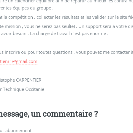
uire un calendrier équilibré afin de répartir au mieux les contrain
érentes équipes du groupe .
 la compétition , collecter les résultats et les valider sur le site fé
te mission , vous ne serez pas seul(e) . Un support sera à votre d
 avoir besoin . La charge de travail n’est pas énorme .
s inscrire ou pour toutes questions , vous pouvez me contacter à
tier31
@
gmail.com
ristophe CARPENTIER
r Technique Occitanie
essage, un commentaire ?
ur abonnement