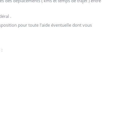
tes des déplacements ( kms et temps de trajet ) entre
déral .
isposition pour toute l’aide éventuelle dont vous
 :