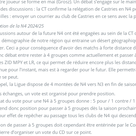
tre joueur se forme en mai (Grosz). Un débat s’engage sur le mai
Résultat des discussions : la CT confirme la relégation de Castrie
illes : envoyer un courrier au club de Castries en ce sens avec la p
tion de la N4 2024/25
ussions autour de la future N4 ont été engagées au sein de la CT 
a démographie de notre région qui entraine un désert géographiqu
ier. Ceci a pour conséquence d’avoir des matchs à forte distance
onc débat entre rester à 4 groupes comme actuellement et passer à 
s ZID MPY et LR, ce qui permet de réduire encore plus les distanc
nue pour l’instant, mais est à regarder pour le futur. Elle permettr
e se peut.
pel, la Ligue dispose de 4 montées de N4 vers N3 en fin de saiso
s échanges, un vote est organisé pour prendre position.
tat du vote pour une N4 à 5 groupes donne : 5 pour / 1 contre / 1
end donc position pour passer à 5 groupes dès la saison prochai
our effet de repêcher au passage tous les clubs de N4 qui descen
ion de passer à 5 groupes doit cependant être entérinée par le C
ierre d’organiser un vote du CD sur ce point.