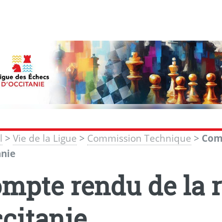
l
>
Vie de la Ligue
>
Commission Technique
>
Comp
anie
mpte rendu de la r
citanie