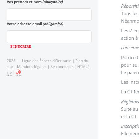
Vos prénom et nom
(obligatoire)
Répartit
Tous les
Néanmoin
Votre adresse email
(obligatoire)
Les 2 éq
action à
Lancemen
Patrice 
2026 — Ligue des Échecs d’Occitanie |
Plan du
pour sui
site
|
Mentions légales
|
Se connecter
|
HTML5
Le paiem
UP
|
Les insc
La CT fe
Règlemen
Suite au
et la CT.
Inscript
Elle dém