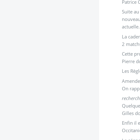
Patrice 
Suite au
nouveaux
actuelle.
La caden
2 matchs
Cette pr
Pierre d
Les Règl
Amendes 
On rappe
recherch
Quelques
Gilles d
Enfin il
Occitani