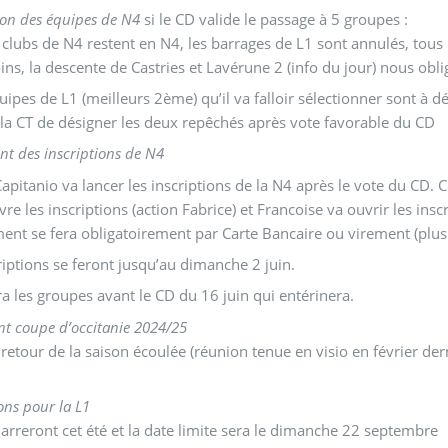
ion des équipes de N4
si le CD valide le passage à 5 groupes :
 clubs de N4 restent en N4, les barrages de L1 sont annulés, tou
s, la descente de Castries et Lavérune 2 (info du jour) nous obli
uipes de L1 (meilleurs 2ème) qu’il va falloir sélectionner sont à 
 la CT de désigner les deux repêchés après vote favorable du CD
t des inscriptions de N4
Capitanio va lancer les inscriptions de la N4 après le vote du CD
vre les inscriptions (action Fabrice) et Francoise va ouvrir les insc
ent se fera obligatoirement par Carte Bancaire ou virement (plu
riptions se feront jusqu’au dimanche 2 juin.
ra les groupes avant le CD du 16 juin qui entérinera.
t coupe d’occitanie 2024/25
 retour de la saison écoulée (réunion tenue en visio en février der
ions pour la L1
arreront cet été et la date limite sera le dimanche 22 septembre