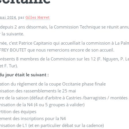
mai 2024
,
par
Gilles Hervet
puis 2 ans désormais, la Commission Technique se réunit annuel
 la suivante.
née, c’est Patrice Capitanio qui accueillait la commission à La Pa
 FREY BOUTET que nous remercions encore de son accueil.
présents 8 membres de la Commission sur les 12 (F. Nguyen, P. Lebl
t F. Tur).
du jour était le suivant :
ation du règlement de la coupe Occitanie phase finale
nisation des rassemblements le 25 mai
re de la saison (défaut d’arbitre à Castries /barragistes / montées
isation de la N4 (4 ou 5 groupes à valider)
tition des équipes
ment des inscriptions pour la N4
isation de L1 (et en particulier débat sur la cadence)