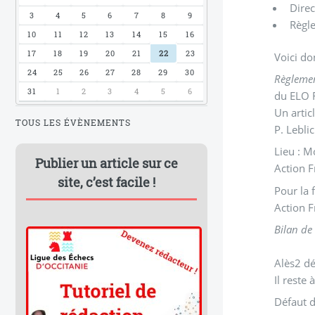
Direc
3
4
5
6
7
8
9
Règl
10
11
12
13
14
15
16
17
18
19
20
21
22
23
Voici do
24
25
26
27
28
29
30
Règleme
31
1
2
3
4
5
6
du ELO F
Un artic
TOUS LES ÉVÈNEMENTS
P. Lebli
Li
Publier un article sur ce
Action F
site, c’est facile !
Pour la 
Action F
Bilan de
Alès2 dé
Il reste
Défaut d