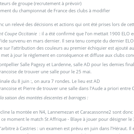
teurs de groupe (recrutement à prévoir)
ement du championnat de France des clubs à modifier
nc un relevé des décisions et actions qui ont été prises lors de cet
nt Coupe Occitanie
: il a été confirmé que l’on mettait 1900 ELO
ide survenu en mars dernier. Il sera tenu compte du dernier ELO 
le sur l’attribution des couleurs au premier échiquier est ajouté a
c met à jour le règlement en conséquence et diffuse aux clubs con
eu : Montpellier Salle Pagezy et Lardenne, salle AD pour les demies fi
rancoise de trouver une salle pour le 25 mai.
finale du 8 juin :, on aura 7 rondes. Le lieu est AD
rancoise et Pierre de trouver une salle dans l’Aude a priori entre
 la saison des montées descentes et barrages :
cline la montée en N4, Lannemezan et Caracassonne2 sont donc r
 à ce moment le match St Affrique - Blaye à jouer pour désigner l
’arbitre à Castries : un examen est prévu en juin dans l’Héraut. Il 