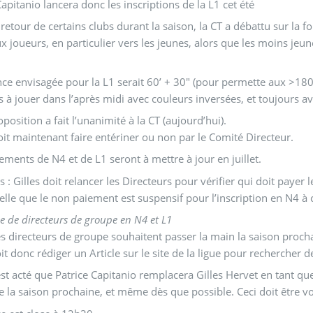
Capitanio lancera donc les inscriptions de la L1 cet été
 retour de certains clubs durant la saison, la CT a débattu sur la f
 joueurs, en particulier vers les jeunes, alors que les moins jeu
ce envisagée pour la L1 serait 60’ + 30" (pour permette aux >180
 à jouer dans l’après midi avec couleurs inversées, et toujours av
oposition a fait l’unanimité à la CT (aujourd’hui).
oit maintenant faire entériner ou non par le Comité Directeur.
ements de N4 et de L1 seront à mettre à jour en juillet.
: Gilles doit relancer les Directeurs pour vérifier qui doit payer
lle que le non paiement est suspensif pour l’inscription en N4 à
e de directeurs de groupe en N4 et L1
 directeurs de groupe souhaitent passer la main la saison procha
oit donc rédiger un Article sur le site de la ligue pour rechercher d
 est acté que Patrice Capitanio remplacera Gilles Hervet en tant qu
e la saison prochaine, et même dès que possible. Ceci doit être 