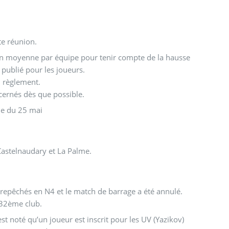
te réunion.
 en moyenne par équipe pour tenir compte de la hausse
publié pour les joueurs.
u règlement.
cernés dès que possible.
nale du 25 mai
 Castelnaudary et La Palme.
epêchés en N4 et le match de barrage a été annulé.
e 32ème club.
est noté qu’un joueur est inscrit pour les UV (Yazikov)