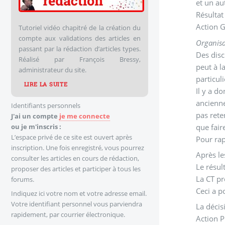
et un au
Action G
Tutoriel vidéo chapitré de la création du
compte aux validations des articles en
Organisa
passant par la rédaction d’articles types.
Des disc
Réalisé par François Bressy,
peut à l
administrateur du site.
particul
LIRE LA SUITE
Il y a d
ancienne
Identifiants personnels
pas rete
J'ai un compte
je me connecte
que fair
ou je m'inscris :
L’espace privé de ce site est ouvert après
Pour rap
inscription. Une fois enregistré, vous pourrez
Après le
consulter les articles en cours de rédaction,
Le résul
proposer des articles et participer à tous les
La CT pr
forums.
Ceci a p
Indiquez ici votre nom et votre adresse email.
Votre identifiant personnel vous parviendra
La décis
rapidement, par courrier électronique.
Action P