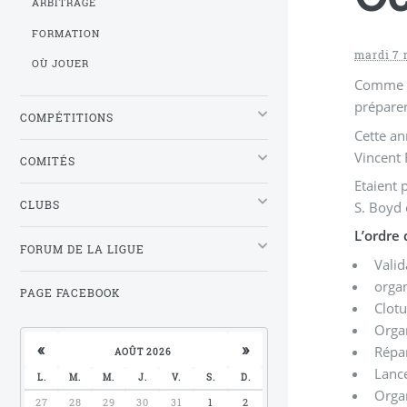
ARBITRAGE
FORMATION
mardi 7 
OÙ JOUER
Comme de
préparer
COMPÉTITIONS
Cette an
Vincent
COMITÉS
Etaient 
S. Boyd e
CLUBS
L’ordre 
FORUM DE LA LIGUE
Valid
orga
PAGE FACEBOOK
Clotu
Organ
«
»
Répar
AOÛT 2026
Lance
L.
M.
M.
J.
V.
S.
D.
Organ
27
28
29
30
31
1
2