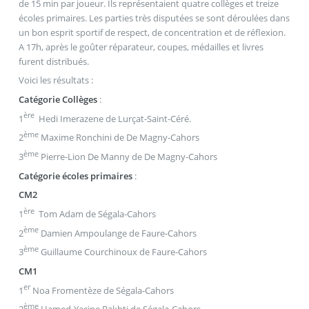
de 15 min par joueur. Ils représentaient quatre collèges et treize
écoles primaires. Les parties très disputées se sont déroulées dans
un bon esprit sportif de respect, de concentration et de réflexion.
A 17h, après le goûter réparateur, coupes, médailles et livres
furent distribués.
Voici les résultats :
Catégorie Collèges
:
ère
1
Hedi Imerazene de Lurçat-Saint-Céré.
ème
2
Maxime Ronchini de De Magny-Cahors
ème
3
Pierre-Lion De Manny de De Magny-Cahors
Catégorie écoles primaires
:
CM2
ère
1
Tom Adam de Ségala-Cahors
ème
2
Damien Ampoulange de Faure-Cahors
ème
3
Guillaume Courchinoux de Faure-Cahors
CM1
er
1
Noa Fromentèze de Ségala-Cahors
ème