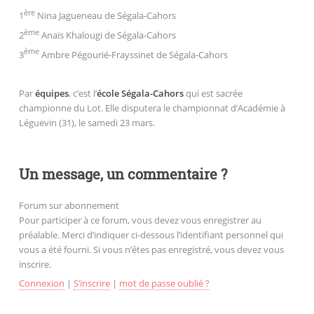
ère
1
Nina Jagueneau de Ségala-Cahors
ème
2
Anaïs Khalougi de Ségala-Cahors
ème
3
Ambre Pégourié-Frayssinet de Ségala-Cahors
Par
équipes
, c’est l’
école Ségala-Cahors
qui est sacrée
championne du Lot. Elle disputera le championnat d’Académie à
Léguevin (31), le samedi 23 mars.
Un message, un commentaire ?
Forum sur abonnement
Pour participer à ce forum, vous devez vous enregistrer au
préalable. Merci d’indiquer ci-dessous l’identifiant personnel qui
vous a été fourni. Si vous n’êtes pas enregistré, vous devez vous
inscrire.
Connexion
|
S’inscrire
|
mot de passe oublié ?