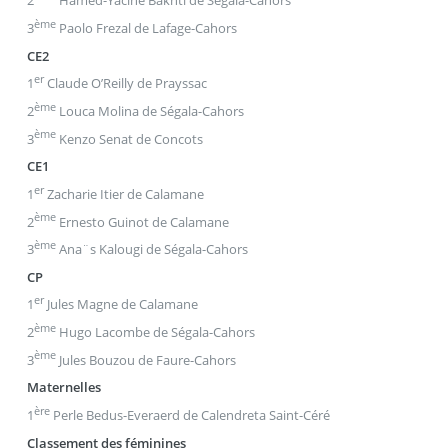
2
Hamed-Yacine Bakhti de Ségala-Cahors
ème
3
Paolo Frezal de Lafage-Cahors
CE2
er
1
Claude O’Reilly de Prayssac
ème
2
Louca Molina de Ségala-Cahors
ème
3
Kenzo Senat de Concots
CE1
er
1
Zacharie Itier de Calamane
ème
2
Ernesto Guinot de Calamane
ème
3
Ana¨s Kalougi de Ségala-Cahors
CP
er
1
Jules Magne de Calamane
ème
2
Hugo Lacombe de Ségala-Cahors
ème
3
Jules Bouzou de Faure-Cahors
Maternelles
ère
1
Perle Bedus-Everaerd de Calendreta Saint-Céré
Classement des féminines