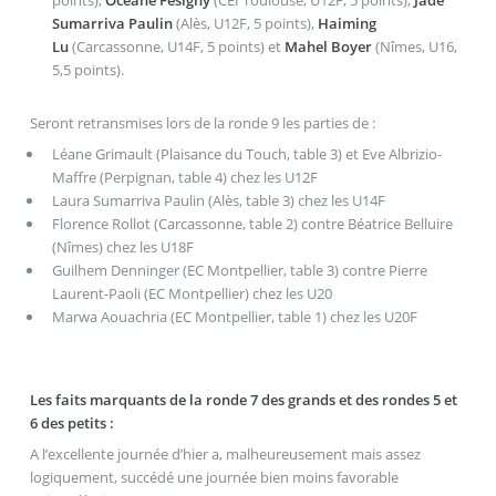
points),
Océane Fésigny
(CEI Toulouse, U12F, 5 points),
Jade
Sumarriva Paulin
(Alès, U12F, 5 points),
Haiming
Lu
(Carcassonne, U14F, 5 points) et
Mahel Boyer
(Nîmes, U16,
5,5 points).
Seront retransmises lors de la ronde 9 les parties de :
Léane Grimault (Plaisance du Touch, table 3) et Eve Albrizio-
Maffre (Perpignan, table 4) chez les U12F
Laura Sumarriva Paulin (Alès, table 3) chez les U14F
Florence Rollot (Carcassonne, table 2) contre Béatrice Belluire
(Nîmes) chez les U18F
Guilhem Denninger (EC Montpellier, table 3) contre Pierre
Laurent-Paoli (EC Montpellier) chez les U20
Marwa Aouachria (EC Montpellier, table 1) chez les U20F
Les faits marquants de la ronde 7 des grands et des rondes 5 et
6 des petits :
A l’excellente journée d’hier a, malheureusement mais assez
logiquement, succédé une journée bien moins favorable