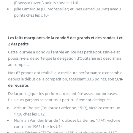
(Prayssac) avec 3 points chez les U10
Julie Lamarque (EC Montpellier) et Ines Berrad (Muret) avec 3
points chez les U10F
Les faits marquants de la ronde 5 des grands et des rondes 1 et
2 des petits :
Cette journée a donc vu l’entrée en lice des petits-poussin-e-s et
poussin-e-s, de sorte que la délégation d’Occitanie est désormais
au complet.
Nos 67 grands ont réalisé leur meilleure performance d’ensemble
depuis le début de la compétition, totalisant 33,5 points, soit
50%
de réussite
.
De façon logique, les performances ont été assez nombreuses.
Plusieurs garçons se sont tout particulièrement distingués :
Arthur Choiset (Toulouse Lardenne, 1513), victoire contre un
1738 chez les U12
Norman Van den Brande (Toulouse Lardenne, 1774), victoire
contre un 1965 chez les U14
Alexis Fésigny (CEI Toulouse, 1435), victoire contre un 1617