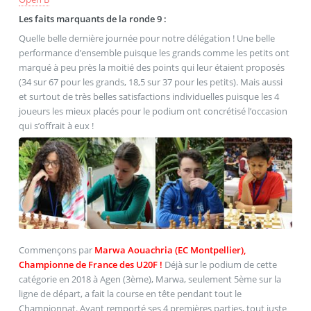
Les faits marquants de la ronde 9 :
Quelle belle dernière journée pour notre délégation ! Une belle
performance d’ensemble puisque les grands comme les petits ont
marqué à peu près la moitié des points qui leur étaient proposés
(34 sur 67 pour les grands, 18,5 sur 37 pour les petits). Mais aussi
et surtout de très belles satisfactions individuelles puisque les 4
joueurs les mieux placés pour le podium ont concrétisé l’occasion
qui s’offrait à eux !
Commençons par
Marwa Aouachria (EC Montpellier),
Championne de France des U20F !
Déjà sur le podium de cette
catégorie en 2018 à Agen (3ème), Marwa, seulement 5ème sur la
ligne de départ, a fait la course en tête pendant tout le
Championnat. Ayant remporté ses 4 premières parties, tout juste