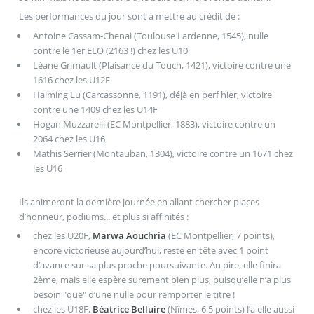
Les performances du jour sont à mettre au crédit de :
Antoine Cassam-Chenai (Toulouse Lardenne, 1545), nulle
contre le 1er ELO (2163 !) chez les U10
Léane Grimault (Plaisance du Touch, 1421), victoire contre une
1616 chez les U12F
Haiming Lu (Carcassonne, 1191), déjà en perf hier, victoire
contre une 1409 chez les U14F
Hogan Muzzarelli (EC Montpellier, 1883), victoire contre un
2064 chez les U16
Mathis Serrier (Montauban, 1304), victoire contre un 1671 chez
les U16
Ils animeront la dernière journée en allant chercher places
d’honneur, podiums... et plus si affinités :
chez les U20F,
Marwa Aouchria
(EC Montpellier, 7 points),
encore victorieuse aujourd’hui, reste en tête avec 1 point
d’avance sur sa plus proche poursuivante. Au pire, elle finira
2ème, mais elle espère surement bien plus, puisqu’elle n’a plus
besoin "que" d’une nulle pour remporter le titre !
chez les U18F,
Béatrice Belluire
(Nîmes, 6,5 points) l’a elle aussi