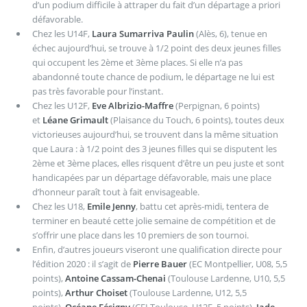
d’un podium difficile à attraper du fait d’un départage a priori
défavorable.
Chez les U14F,
Laura Sumarriva Paulin
(Alès, 6), tenue en
échec aujourd’hui, se trouve à 1/2 point des deux jeunes filles
qui occupent les 2ème et 3ème places. Si elle n’a pas
abandonné toute chance de podium, le départage ne lui est
pas très favorable pour l’instant.
Chez les U12F,
Eve Albrizio-Maffre
(Perpignan, 6 points)
et
Léane Grimault
(Plaisance du Touch, 6 points), toutes deux
victorieuses aujourd’hui, se trouvent dans la même situation
que Laura : à 1/2 point des 3 jeunes filles qui se disputent les
2ème et 3ème places, elles risquent d’être un peu juste et sont
handicapées par un départage défavorable, mais une place
d’honneur paraît tout à fait envisageable.
Chez les U18,
Emile Jenny
, battu cet après-midi, tentera de
terminer en beauté cette jolie semaine de compétition et de
s’offrir une place dans les 10 premiers de son tournoi.
Enfin, d’autres joueurs viseront une qualification directe pour
l’édition 2020 : il s’agit de
Pierre Bauer
(EC Montpellier, U08, 5,5
points),
Antoine Cassam-Chenai
(Toulouse Lardenne, U10, 5,5
points),
Arthur Choiset
(Toulouse Lardenne, U12, 5,5