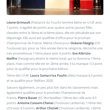
Léane Grimault
(Plaisance du Touch) termine 6ème en U12F avec
7 points. A égalité de points avec quatre autres jeunes filles
classées entre la 3ème et la 6ème place, elle est pénalisée par son
départage. Elle aussi est qualifiée d’office pour le prochain
Championnat de France. Même chose pour
Océane Fésigny
(CEI
Toulouse) qui, pour sa 1ère année dans la catégorie, décroche une
très prometteuse 11ème place avec 6 points.
Eve Albrizio-
Maffre
(Perpignan) atteint le même total, qui lui donne la 17ème
place, mais comme elle est en 2ème année, il lui manque 1/2 point
pour se qualifier pour la prochaine édition.
7ème des U14F,
Laura Sumarriva Paulin
(Alès) marque 6,5 points
et se qualifie pour l’édition 2020.
Saluons également, un peu plus loin dans les classements mais
également qualifiés pour le prochain Championnat de
France,
Pierre Bauer
(EC Montpellier) 13ème des U08 avec 6,5
points,
Antoine Cassam-Chenai
(Toulouse Lardenne), 11ème des
U10 avec 6,5 points,
Arthur Choiset
(Toulouse Lardenne), 12ème