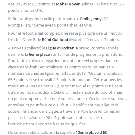
des U12 avec 6,5 points, et
Mahel Boyer
(Nîmes), 11ème avec 6,5
points chez les U16.
Enfin, soulignons la belle performance d’
Emile Jenny
(EC
Montpellier), 15ème avec 6 points chez les U18.
Pour être tout à fait complet, il ne reste plus qu’à dire un mot du
très bel Open B de
Rémi Guilloud
(Muret), 4ème avec 7 points.
Au niveau collectif, la
Ligue d’Occitanie
prend, comme l’année
dernière, la
6ème place
sur 15. Pas de progression, a priori donc.
Pourtant, à mieux y regarder, on note un réel progrès dans ce
classement établi en totalisant les points marqués par les 10
meilleurs de chaque ligue : en effet, en 2018, l’Occitanie totalisait
66,5 points et se trouvait à 6 points du podium. Cette année, les
meilleurs jeunes de notre Ligue ont marqué 69 points et ne sont
qu’à 3 points du podium. Cela dit, il reste encore du boulot, mais
on peut compter visiblement sur les jeunes d’Occitanie et sur leurs
entraîneurs pour faire ce qu’il faut. Il bénéficient par ailleurs du
soutien financier de la Ligue, à travers le Pôle Excellence mis en
place cette saison, le Pôle Espoir, sans oublier l’aide à
l’entraînement apportée à tous les qualifiés.
Du côté des clubs, saluons la superbe
10ème place d’EC