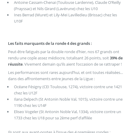
Antoine Cassam-Chenai (Toulouse Lardenne), Claude O’Reilly
(Prayssac) et Nils Girard (Lavérune) chez les U10
Ines Berrad (Muret) et Lily-Mei Lavilledieu (Brissac) chez les
U10F
Les faits marquants de la ronde 4 des grands :
Peut-être fatigués par la double ronde d’hier, nos 67 grands ont
rendu une copîe assez médiocre, totalisant 26 points, soit
39% de
réussite
. Vivement demain qu’ils aient l’occasion de se rattraper !
Les performances sont rares aujourd’hui, et ont toutes réalisées...
dans des affrontements entre jeunes de la Ligue :
Océane Fésigny (CEI Toulouse, 1274), victoire contre une 1421
chez les U12F
Ilana Delpech (St Antonin Noble Val, 1015), victoire contre une
1190 chez les U14F
Eliseo Vogeler (St Antonin Noble Val, 1334), victoire contre un
1733 chez les U18 pour sa 2ème perf d’affilée
Ils sont aux avant-postes à l’issue des 4 premières rondes :