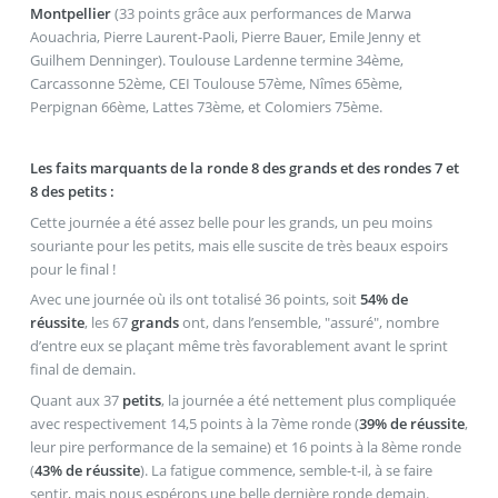
Montpellier
(33 points grâce aux performances de Marwa
Aouachria, Pierre Laurent-Paoli, Pierre Bauer, Emile Jenny et
Guilhem Denninger). Toulouse Lardenne termine 34ème,
Carcassonne 52ème, CEI Toulouse 57ème, Nîmes 65ème,
Perpignan 66ème, Lattes 73ème, et Colomiers 75ème.
Les faits marquants de la ronde 8 des grands et des rondes 7 et
8 des petits :
Cette journée a été assez belle pour les grands, un peu moins
souriante pour les petits, mais elle suscite de très beaux espoirs
pour le final !
Avec une journée où ils ont totalisé 36 points, soit
54% de
réussite
, les 67
grands
ont, dans l’ensemble, "assuré", nombre
d’entre eux se plaçant même très favorablement avant le sprint
final de demain.
Quant aux 37
petits
, la journée a été nettement plus compliquée
avec respectivement 14,5 points à la 7ème ronde (
39% de réussite
,
leur pire performance de la semaine) et 16 points à la 8ème ronde
(
43% de réussite
). La fatigue commence, semble-t-il, à se faire
sentir, mais nous espérons une belle dernière ronde demain.