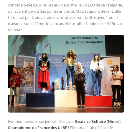
concédait-elle deux nulles aux deux meilleurs ELO de sa catégorie,
qui avaient perdu des points en route. Mais toujours devant, elle
terminait par trois victoires, qui lui assurent le titre avec 1 point
d’avance sur la 2ème. Invaincue, elle totalise 8 points sur 9 ! Bravo
Marwa !
Honneur encore aux jeunes filles avec
Béatrice Belluire (Nîmes),
Championne de France des U18F !
Elle aussi était déjà sur le