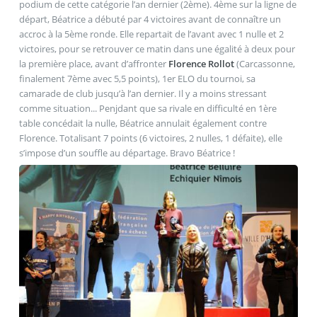
podium de cette catégorie l’an dernier (2ème). 4ème sur la ligne de
départ, Béatrice a débuté par 4 victoires avant de connaître un
accroc à la 5ème ronde. Elle repartait de l’avant avec 1 nulle et 2
victoires, pour se retrouver ce matin dans une égalité à deux pour
la première place, avant d’affronter
Florence Rollot
(Carcassonne,
finalement 7ème avec 5,5 points), 1er ELO du tournoi, sa
camarade de club jusqu’à l’an dernier. Il y a moins stressant
comme situation... Penjdant que sa rivale en difficulté en 1ère
table concédait la nulle, Béatrice annulait également contre
Florence. Totalisant 7 points (6 victoires, 2 nulles, 1 défaite), elle
s’impose d’un souffle au départage. Bravo Béatrice !