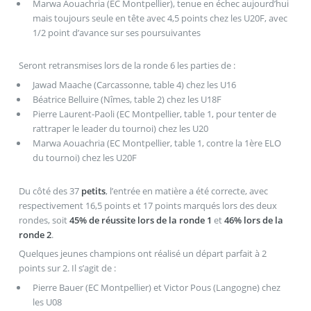
Marwa Aouachria (EC Montpellier), tenue en échec aujourd’hui
mais toujours seule en tête avec 4,5 points chez les U20F, avec
1/2 point d’avance sur ses poursuivantes
Seront retransmises lors de la ronde 6 les parties de :
Jawad Maache (Carcassonne, table 4) chez les U16
Béatrice Belluire (Nîmes, table 2) chez les U18F
Pierre Laurent-Paoli (EC Montpellier, table 1, pour tenter de
rattraper le leader du tournoi) chez les U20
Marwa Aouachria (EC Montpellier, table 1, contre la 1ère ELO
du tournoi) chez les U20F
Du côté des 37
petits
, l’entrée en matière a été correcte, avec
respectivement 16,5 points et 17 points marqués lors des deux
rondes, soit
45% de réussite lors de la ronde 1
et
46% lors de la
ronde 2
.
Quelques jeunes champions ont réalisé un départ parfait à 2
points sur 2. Il s’agit de :
Pierre Bauer (EC Montpellier) et Victor Pous (Langogne) chez
les U08