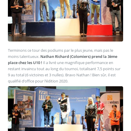
Terminons ce tour des podiums par le plus jeune, mais pas le
moins talentueux.
Nathan Richard (Colomiers) prend la 3ème
place chez les U10 !
Il a livré une magnifique performance en
restant invaincu tout au long du tournoi, totalisant 7,5 points sur
9 au total (6 victoires et 3 nulles). Bravo Nathan ! Bien sûr, il est
qualifié d’office pour l’édition 2020.