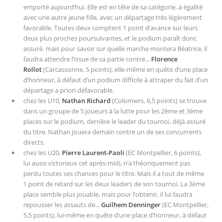
emporté aujourd’hui. Elle est en tête de sa catégorie, à égalité
avec une autre jeune fille, avec un départage très légèrement
favorable. Toutes deux comptent 1 point d’avance sur leurs
deux plus proches poursuivantes, et le podium paraît donc
assuré. mais pour savoir sur quelle marche montera Béatrice, il
faudra attendre l’issue de sa partie contre...
Florence
Rollot
(Carcassonne, 5 points), elle-même en quête d’une place
d’honneur, à défaut d’un podium difficile à attraper du fait d’un
départage a priori défavorable.
chez les U10,
Nathan Richard
(Colomiers, 6,5 points) se trouve
dans un groupe de 5 joueurs à la lutte pour les 2ème et 3ème
places sur le podium, derrière le leader du tournoi, déjà assuré
du titre. Nathan jouera demain contre un de ses concurrents
directs.
chez les U20,
Pierre Laurent-Paoli
(EC Montpellier, 6 points),
lui aussi victorieux cet après-midi, n’a théoriquement pas
perdu toutes ses chances pour le titre. Mais il a tout de même
1 point de retard sur les deux leaders de son tournoi. La 3ème
place semble plus jouable, mais pour l’obtenir, il lui faudra
repousser les assauts de...
Guilhem Denninger
(EC Montpellier,
5,5 points), lui-même en quête d’une place d’honneur, à défaut