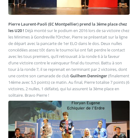
Pierre Laurent-Paoli (EC Montpellier) prend la 3ème place chez
les U20 !
Déjà monté sur le podium en 2016 lors de sa victoire chez
les Minimes à Gondreville l’Orcher, Pierre se présentait sur la ligne
de départ avec la pancarte de 1er ELO dans le dos. Deux nulles
concédées assez tôt dans le tournoi lui ont fait perdre le contact
avec les tous premiers, qu’il retrouvait à la ronde 6 à la faveur
d’une victoire contre le vainqueur final du tournoi. Battu à son
tour à la ronde 7, il se reprenait en terminant par 2 victoires, dont
une contre son camarade de club
Guilhem Denninger
(finalement
14ème avec 5,5 points) ce matin. Au final, Pierre totalise 7 points (6
victoires, 2 nulles, 1 défaite), qui lui assurent la 3ème place en
solitaire. Bravo Pierre !