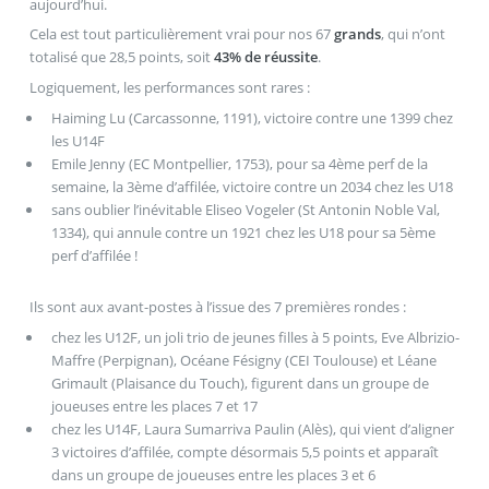
aujourd’hui.
Cela est tout particulièrement vrai pour nos 67
grands
, qui n’ont
totalisé que 28,5 points, soit
43% de réussite
.
Logiquement, les performances sont rares :
Haiming Lu (Carcassonne, 1191), victoire contre une 1399 chez
les U14F
Emile Jenny (EC Montpellier, 1753), pour sa 4ème perf de la
semaine, la 3ème d’affilée, victoire contre un 2034 chez les U18
sans oublier l’inévitable Eliseo Vogeler (St Antonin Noble Val,
1334), qui annule contre un 1921 chez les U18 pour sa 5ème
perf d’affilée !
Ils sont aux avant-postes à l’issue des 7 premières rondes :
chez les U12F, un joli trio de jeunes filles à 5 points, Eve Albrizio-
Maffre (Perpignan), Océane Fésigny (CEI Toulouse) et Léane
Grimault (Plaisance du Touch), figurent dans un groupe de
joueuses entre les places 7 et 17
chez les U14F, Laura Sumarriva Paulin (Alès), qui vient d’aligner
3 victoires d’affilée, compte désormais 5,5 points et apparaît
dans un groupe de joueuses entre les places 3 et 6