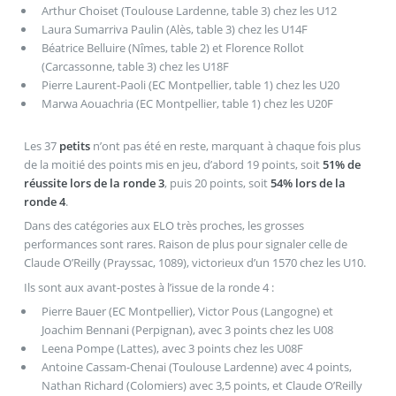
Arthur Choiset (Toulouse Lardenne, table 3) chez les U12
Laura Sumarriva Paulin (Alès, table 3) chez les U14F
Béatrice Belluire (Nîmes, table 2) et Florence Rollot
(Carcassonne, table 3) chez les U18F
Pierre Laurent-Paoli (EC Montpellier, table 1) chez les U20
Marwa Aouachria (EC Montpellier, table 1) chez les U20F
Les 37
petits
n’ont pas été en reste, marquant à chaque fois plus
de la moitié des points mis en jeu, d’abord 19 points, soit
51% de
réussite lors de la ronde 3
, puis 20 points, soit
54% lors de la
ronde 4
.
Dans des catégories aux ELO très proches, les grosses
performances sont rares. Raison de plus pour signaler celle de
Claude O’Reilly (Prayssac, 1089), victorieux d’un 1570 chez les U10.
Ils sont aux avant-postes à l’issue de la ronde 4 :
Pierre Bauer (EC Montpellier), Victor Pous (Langogne) et
Joachim Bennani (Perpignan), avec 3 points chez les U08
Leena Pompe (Lattes), avec 3 points chez les U08F
Antoine Cassam-Chenai (Toulouse Lardenne) avec 4 points,
Nathan Richard (Colomiers) avec 3,5 points, et Claude O’Reilly