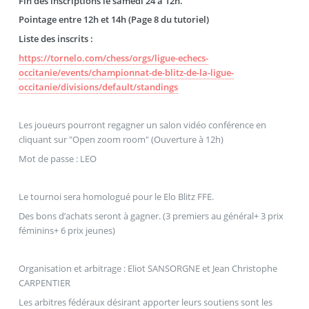
Fin des inscriptions le samedi 24 à 12h.
Pointage entre 12h et 14h (Page 8 du tutoriel)
Liste des inscrits :
https://tornelo.com/chess/orgs/ligue-echecs-
occitanie/events/championnat-de-blitz-de-la-ligue-
occitanie/divisions/default/standings
Les joueurs pourront regagner un salon vidéo conférence en
cliquant sur "Open zoom room" (Ouverture à 12h)
Mot de passe : LEO
Le tournoi sera homologué pour le Elo Blitz FFE.
Des bons d’achats seront à gagner. (3 premiers au général+ 3 prix
féminins+ 6 prix jeunes)
Organisation et arbitrage : Eliot SANSORGNE et Jean Christophe
CARPENTIER
Les arbitres fédéraux désirant apporter leurs soutiens sont les