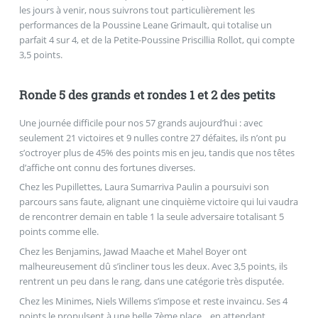
les jours à venir, nous suivrons tout particulièrement les
performances de la Poussine Leane Grimault, qui totalise un
parfait 4 sur 4, et de la Petite-Poussine Priscillia Rollot, qui compte
3,5 points.
Ronde 5 des grands et rondes 1 et 2 des petits
Une journée difficile pour nos 57 grands aujourd’hui : avec
seulement 21 victoires et 9 nulles contre 27 défaites, ils n’ont pu
s’octroyer plus de 45% des points mis en jeu, tandis que nos têtes
d’affiche ont connu des fortunes diverses.
Chez les Pupillettes, Laura Sumarriva Paulin a poursuivi son
parcours sans faute, alignant une cinquième victoire qui lui vaudra
de rencontrer demain en table 1 la seule adversaire totalisant 5
points comme elle.
Chez les Benjamins, Jawad Maache et Mahel Boyer ont
malheureusement dû s’incliner tous les deux. Avec 3,5 points, ils
rentrent un peu dans le rang, dans une catégorie très disputée.
Chez les Minimes, Niels Willems s’impose et reste invaincu. Ses 4
points le propulsent à une belle 7ème place... en attendant