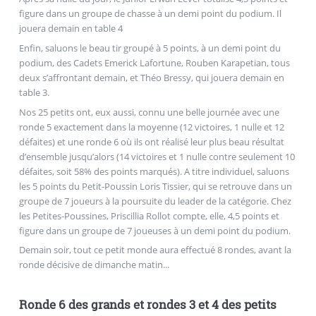
figure dans un groupe de chasse à un demi point du podium. Il
jouera demain en table 4
Enfin, saluons le beau tir groupé à 5 points, à un demi point du
podium, des Cadets Emerick Lafortune, Rouben Karapetian, tous
deux s’affrontant demain, et Théo Bressy, qui jouera demain en
table 3.
Nos 25 petits ont, eux aussi, connu une belle journée avec une
ronde 5 exactement dans la moyenne (12 victoires, 1 nulle et 12
défaites) et une ronde 6 où ils ont réalisé leur plus beau résultat
d’ensemble jusqu’alors (14 victoires et 1 nulle contre seulement 10
défaites, soit 58% des points marqués). A titre individuel, saluons
les 5 points du Petit-Poussin Loris Tissier, qui se retrouve dans un
groupe de 7 joueurs à la poursuite du leader de la catégorie. Chez
les Petites-Poussines, Priscillia Rollot compte, elle, 4,5 points et
figure dans un groupe de 7 joueuses à un demi point du podium.
Demain soir, tout ce petit monde aura effectué 8 rondes, avant la
ronde décisive de dimanche matin...
Ronde 6 des grands et rondes 3 et 4 des petits