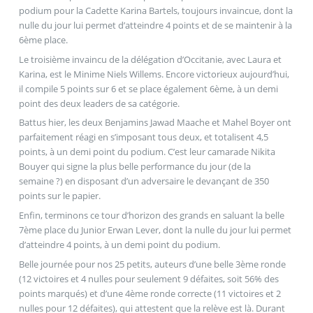
podium pour la Cadette Karina Bartels, toujours invaincue, dont la
nulle du jour lui permet d’atteindre 4 points et de se maintenir à la
6ème place.
Le troisième invaincu de la délégation d’Occitanie, avec Laura et
Karina, est le Minime Niels Willems. Encore victorieux aujourd’hui,
il compile 5 points sur 6 et se place également 6ème, à un demi
point des deux leaders de sa catégorie.
Battus hier, les deux Benjamins Jawad Maache et Mahel Boyer ont
parfaitement réagi en s’imposant tous deux, et totalisent 4,5
points, à un demi point du podium. C’est leur camarade Nikita
Bouyer qui signe la plus belle performance du jour (de la
semaine ?) en disposant d’un adversaire le devançant de 350
points sur le papier.
Enfin, terminons ce tour d’horizon des grands en saluant la belle
7ème place du Junior Erwan Lever, dont la nulle du jour lui permet
d’atteindre 4 points, à un demi point du podium.
Belle journée pour nos 25 petits, auteurs d’une belle 3ème ronde
(12 victoires et 4 nulles pour seulement 9 défaites, soit 56% des
points marqués) et d’une 4ème ronde correcte (11 victoires et 2
nulles pour 12 défaites), qui attestent que la relève est là. Durant