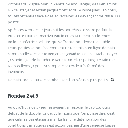
victoires du Pupille Marvin Penloup-Leboulanger, des Benjamins
Nikita Bouyer et Nolan Jacquemont et du Minime Jules Espinoux,
toutes obtenues face à des adversaires les devançant de 200 à 300
points.
Après ces 4 rondes, 3 jeunes filles ont réussi le score parfait, la
Pupillette Laura Sumarriva Paulin et les Minimettes Florence
Rollot et Béatrice Belluire, qui s’affronteront demain en table 1.
Leurs parties seront évidemment retransmises en ligne demain,
comme celles des deux Benjamins Jawad Maache et Mahel Boyer
(3,5 points) et de la Cadette Karina Bartels (3 points). Le Minime
Niels Willems (3 points) complète ce cercle très fermé des
invaincus.
Demain, branle-bas de combat avec l’arrivée des plus petits !
😉
Rondes 2 et 3
Aujourd’hui, nos 57 jeunes avaient à négocier le cap toujours
délicat de la double ronde. Et le moins que l’on puisse dire, c’est
que cela n’a pas été sans mal. La franche détérioration des
conditions climatiques s’est accompagnée d’une sérieuse baisse