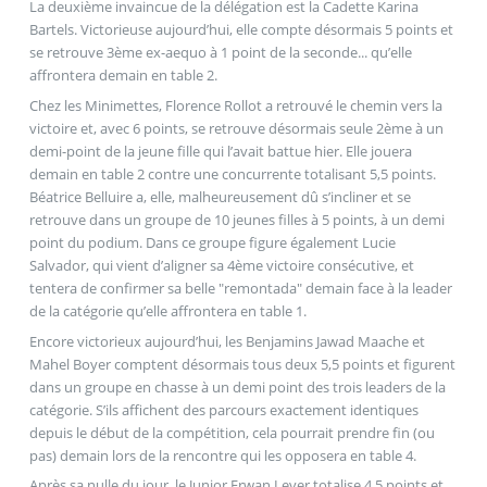
La deuxième invaincue de la délégation est la Cadette Karina
Bartels. Victorieuse aujourd’hui, elle compte désormais 5 points et
se retrouve 3ème ex-aequo à 1 point de la seconde... qu’elle
affrontera demain en table 2.
Chez les Minimettes, Florence Rollot a retrouvé le chemin vers la
victoire et, avec 6 points, se retrouve désormais seule 2ème à un
demi-point de la jeune fille qui l’avait battue hier. Elle jouera
demain en table 2 contre une concurrente totalisant 5,5 points.
Béatrice Belluire a, elle, malheureusement dû s’incliner et se
retrouve dans un groupe de 10 jeunes filles à 5 points, à un demi
point du podium. Dans ce groupe figure également Lucie
Salvador, qui vient d’aligner sa 4ème victoire consécutive, et
tentera de confirmer sa belle "remontada" demain face à la leader
de la catégorie qu’elle affrontera en table 1.
Encore victorieux aujourd’hui, les Benjamins Jawad Maache et
Mahel Boyer comptent désormais tous deux 5,5 points et figurent
dans un groupe en chasse à un demi point des trois leaders de la
catégorie. S’ils affichent des parcours exactement identiques
depuis le début de la compétition, cela pourrait prendre fin (ou
pas) demain lors de la rencontre qui les opposera en table 4.
Après sa nulle du jour, le Junior Erwan Lever totalise 4,5 points et