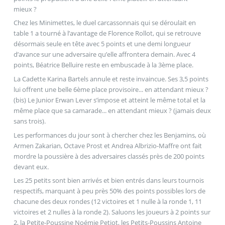
mieux ?
Chez les Minimettes, le duel carcassonnais qui se déroulait en
table 1 a tourné à l’avantage de Florence Rollot, qui se retrouve
désormais seule en tête avec 5 points et une demi longueur
d’avance sur une adversaire qu’elle affrontera demain. Avec 4
points, Béatrice Belluire reste en embuscade à la 3ème place.
La Cadette Karina Bartels annule et reste invaincue. Ses 3,5 points
lui offrent une belle 6ème place provisoire... en attendant mieux ?
(bis) Le Junior Erwan Lever s’impose et atteint le même total et la
même place que sa camarade... en attendant mieux ? (jamais deux
sans trois).
Les performances du jour sont à chercher chez les Benjamins, où
Armen Zakarian, Octave Prost et Andrea Albrizio-Maffre ont fait
mordre la poussière à des adversaires classés près de 200 points
devant eux.
Les 25 petits sont bien arrivés et bien entrés dans leurs tournois
respectifs, marquant à peu près 50% des points possibles lors de
chacune des deux rondes (12 victoires et 1 nulle à la ronde 1, 11
victoires et 2 nulles à la ronde 2). Saluons les joueurs à 2 points sur
2, la Petite-Poussine Noémie Petiot, les Petits-Poussins Antoine