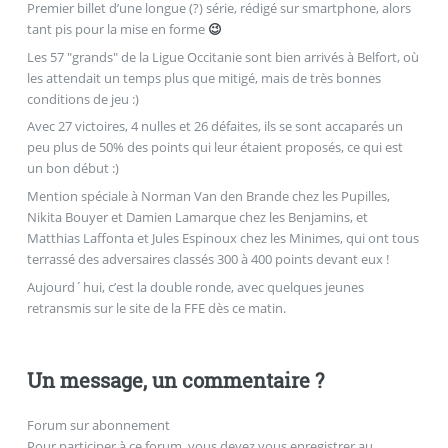
Premier billet d’une longue (?) série, rédigé sur smartphone, alors
tant pis pour la mise en forme
😉
Les 57 "grands" de la Ligue Occitanie sont bien arrivés à Belfort, où
les attendait un temps plus que mitigé, mais de très bonnes
conditions de jeu :)
Avec 27 victoires, 4 nulles et 26 défaites, ils se sont accaparés un
peu plus de 50% des points qui leur étaient proposés, ce qui est
un bon début :)
Mention spéciale à Norman Van den Brande chez les Pupilles,
Nikita Bouyer et Damien Lamarque chez les Benjamins, et
Matthias Laffonta et Jules Espinoux chez les Minimes, qui ont tous
terrassé des adversaires classés 300 à 400 points devant eux !
Aujourd´hui, c’est la double ronde, avec quelques jeunes
retransmis sur le site de la FFE dès ce matin.
Un message, un commentaire ?
Forum sur abonnement
Pour participer à ce forum, vous devez vous enregistrer au