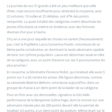
La journée de nos 57 grands a été un peu meilleure que celle
d’hier, mais encore insuffisante pour atteindre la moyenne, avec
22 victoires, 10 nulles et 25 défaites, soit 47% des points
remportés. La quasi totalité des catégories voient désormais les
jeunes d’Occitanie se mettre en évidence, avec des fortunes
diverses d’un jour à l’autre.
S’il y en a une pour laquelle les choses ne varient (heureusement)
pas, c’est la Pupillette Laura Sumarriva Paulin, victorieuse de sa
6ème partie consécutive, en dominant la seule adversaire capable
de tenir son rythme jusqu’alors. Laura est désormais seule en tête
de sa catégorie, avec un point d’avance sur ses 5 poursuivantes les
plus proches !
En revanche, la Minimette Florence Rollot, qui totalisait elle aussi 5
points sur 5 a dû rendre les armes. Elle figure désormais, comme
sa camarade Béatrice Belluire, victorieuse aujourd’hui, dans un
groupe de chasse à un demi point de la leader de sa catégorie.
Pour en finir avec ces demoiselles, signalons la très belle
performance de la Benjamine Soline Page, dont la victoire sur une
adversaire classée plus de 200 points devant elle lui permet de
totaliser 4,5 points, à un demi point du podium. Même écart sur le