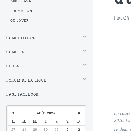
ARBITRAGE
FORMATION
lundi 18
OÙ JOUER
COMPÉTITIONS
COMITÉS
CLUBS
FORUM DE LA LIGUE
PAGE FACEBOOK
«
»
En raiso
AOÛT 2026
2020. La
L.
M.
M.
J.
V.
S.
D.
Le délai
27
28
29
30
31
1
2