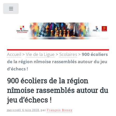
Toggle
Accueil
>
Vie de la Ligue
>
Scolaires
>
900 écoliers
de la région nîmoise rassemblés autour du jeu
d’échecs !
900 écoliers de la région
nîmoise rassemblés autour du
jeu d’échecs !
mercredi 6 juin 2018
,
par
François Bressy