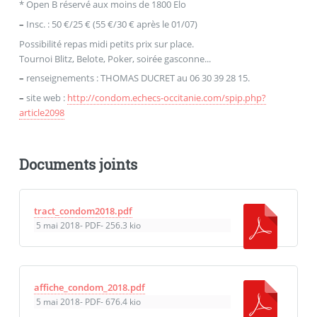
* Open B réservé aux moins de 1800 Elo
–
Insc. : 50 €/25 € (55 €/30 € après le 01/07)
Possibilité repas midi petits prix sur place.
Tournoi Blitz, Belote, Poker, soirée gasconne...
–
renseignements : THOMAS DUCRET au 06 30 39 28 15.
–
site web :
http://condom.echecs-occitanie.com/spip.php?
article2098
Documents joints
tract_condom2018.pdf
5 mai 2018
-
PDF
-
256.3 kio
affiche_condom_2018.pdf
5 mai 2018
-
PDF
-
676.4 kio