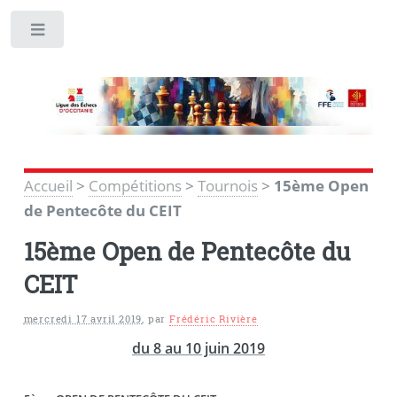
Toggle
Accueil
>
Compétitions
>
Tournois
>
15ème Open
de Pentecôte du CEIT
15ème Open de Pentecôte du
CEIT
mercredi 17 avril 2019
,
par
Frédéric Rivière
du 8 au 10 juin 2019