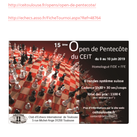
http://ceitoulouse.fr/opens/open-de-pentecote/
http://echecs.asso.fr/FicheTournoi.aspx?Ref=48764